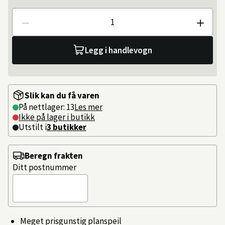
Antall
Legg i handlevogn
Slik kan du få varen
På nettlager: 13
Les mer
Ikke på lager i butikk
Utstilt i
3
butikker
Beregn frakten
Ditt postnummer
Meget prisgunstig planspeil