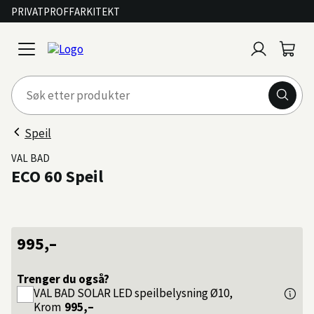
PRIVAT
PROFF
ARKITEKT
Logg
Handl
open
inn
menu
Speil
VAL BAD
ECO 60 Speil
995,–
Trenger du også?
VAL BAD
SOLAR LED speilbelysning Ø10,
Krom
995,–