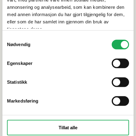
annonsering og analysearbeid, som kan kombinere den
med annen informasjon du har gjort tilgjengelig for dem,
eller som de har samlet inn gjennom din bruk av
Alternative produkter
tjenestene deres.
Samtykkevalg
Nødvendig
VAL BAD
VAL BAD
ECO 80 Speil
ECO 50 Spe
Egenskaper
Statistikk
Markedsføring
Tillat alle