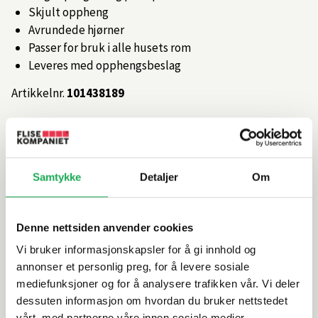
Skjult oppheng
Avrundede hjørner
Passer for bruk i alle husets rom
Leveres med opphengsbeslag
Artikkelnr.
101438189
Produktinformasjon
Samtykke
Detaljer
Om
Spesifikasjoner
Denne nettsiden anvender cookies
Rengjøring og vedlikehold
Vi bruker informasjonskapsler for å gi innhold og
annonser et personlig preg, for å levere sosiale
Leveringsinformasjon
mediefunksjoner og for å analysere trafikken vår. Vi deler
dessuten informasjon om hvordan du bruker nettstedet
Dokumentasjon
vårt, med partnerne våre innen sosiale medier,