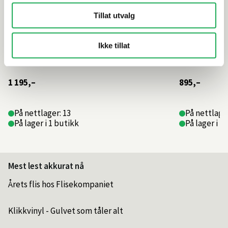
Tillat utvalg
Ikke tillat
1 195,–
895,–
På nettlager: 13
På nettlager
På lager i 1 butikk
På lager i 1
Mest lest akkurat nå
Årets flis hos Flisekompaniet
Klikkvinyl - Gulvet som tåler alt