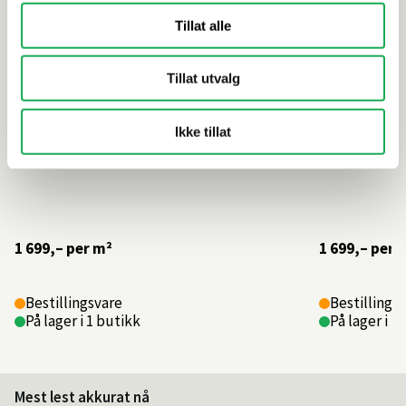
Tillat alle
Tillat utvalg
Ikke tillat
1 699,–
per m²
1 699,–
per 
Bestillingsvare
Bestillings
På lager i 1 butikk
På lager i 2
Mest lest akkurat nå