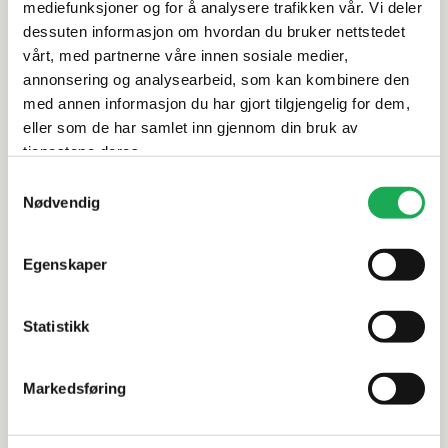
mediefunksjoner og for å analysere trafikken vår. Vi deler
dessuten informasjon om hvordan du bruker nettstedet
Rengjøring og vedlikehold
vårt, med partnerne våre innen sosiale medier,
annonsering og analysearbeid, som kan kombinere den
Leveringsinformasjon
med annen informasjon du har gjort tilgjengelig for dem,
eller som de har samlet inn gjennom din bruk av
tjenestene deres.
Dokumentasjon
Samtykkevalg
Nødvendig
Alternative produkter
Egenskaper
Statistikk
TONALITE
+4 farger
TONALITE
Silk Diamantato, Sand 10x30 Flis
Crayon, Av
Markedsføring