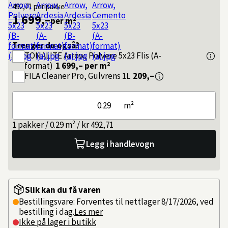
492,71
per pakke
1 699,–
per m²
Trenger du også?
TONALITE
Arrow, Polvere 5x23 Flis (A-
format)
1 699,–
per m²
FILA
Cleaner Pro, Gulvrens 1L
209,–
m²
1 pakker / 0.29 m² / kr 492,71
Legg i handlevogn
Slik kan du få varen
Bestillingsvare: Forventes til nettlager 8/17/2026, ved
bestilling i dag.
Les mer
Ikke på lager i butikk