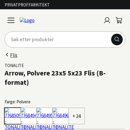
PRIVAT
PROFF
ARKITEKT
Logg
Handl
open
inn
menu
Flis
TONALITE
Arrow, Polvere 23x5 5x23 Flis (B-
format)
Farge: Polvere
+ 24