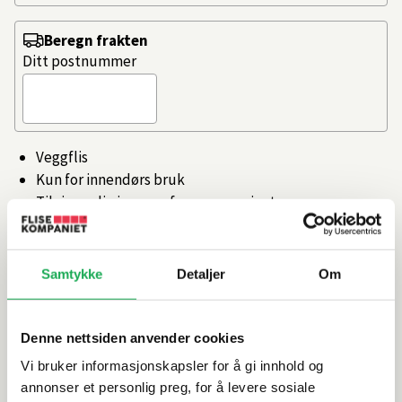
Beregn frakten
Ditt postnummer
Veggflis
Kun for innendørs bruk
Tilgjengelig i mange farger og varianter
Produsert i Italia
Artikkelnr.
101360408
Samtykke
Detaljer
Om
Produktinformasjon
Denne nettsiden anvender cookies
Vi bruker informasjonskapsler for å gi innhold og
Spesifikasjoner
annonser et personlig preg, for å levere sosiale