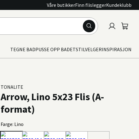
Våre butikker
Finn flislegger
Kundeklubb
Logg
Handle
inn
TEGNE BAD
PUSSE OPP BADET
STILVELGER
INSPIRASJON
TONALITE
Arrow, Lino 5x23 Flis (A-
format)
Farge: Lino