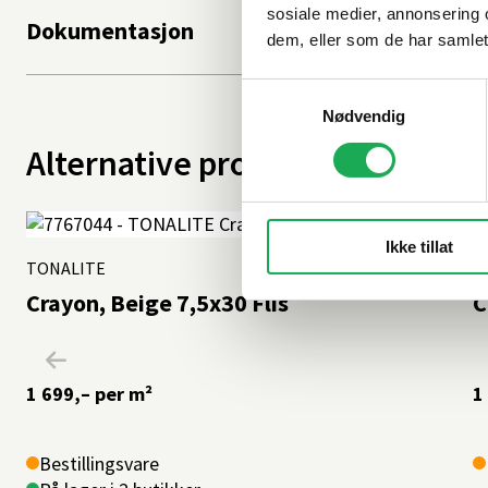
sosiale medier, annonsering 
Dokumentasjon
dem, eller som de har samlet
Samtykkevalg
Nødvendig
Alternative produkter
Ikke tillat
TONALITE
+11 farger
T
Crayon, Beige 7,5x30 Flis
C
1 699,–
per m²
1
Bestillingsvare