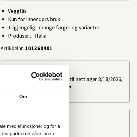
Veggflis
Kun for innendørs bruk
Tilgjengelig i mange farger og varianter
Produsert i Italia
Artikkelnr.
101360401
Slik kan du få varen
Bestillingsvare: Forventes til nettlager 8/18/2026,
ved bestilling i dag.
Les mer
Ikke på lager i butikk
Om
Beregn frakten
iale mediefunksjoner og for å
Ditt postnummer
 med partnerne våre innen