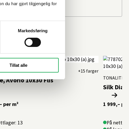
u har gjort tilgjengelig for
Markedsføring
Tillat alle
ITE
+15 farger
TONALITE
é, Avorio 10x30 Flis
Silk Diam
–
per m²
1 999,–
per
ttlager: 13
På nettlag