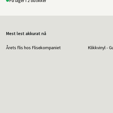
På lager i 2 butikker
Mest lest akkurat nå
Årets flis hos Flisekompaniet
Klikkvinyl - G