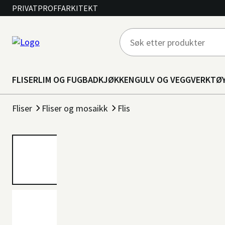
PRIVAT
PROFF
ARKITEKT
FLISER
LIM OG FUG
BAD
KJØKKEN
GULV OG VEGG
VERKTØ
Fliser
Fliser og mosaikk
Flis