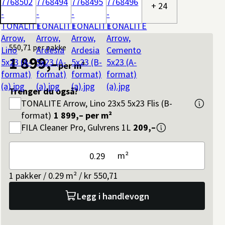
+ 24
550,71
per pakke
1 899,–
per m²
Trenger du også?
TONALITE
Arrow, Lino 23x5 5x23 Flis (B-
format)
1 899,–
per m²
FILA
Cleaner Pro, Gulvrens 1L
209,–
m²
1 pakker / 0.29 m² / kr 550,71
Legg i handlevogn