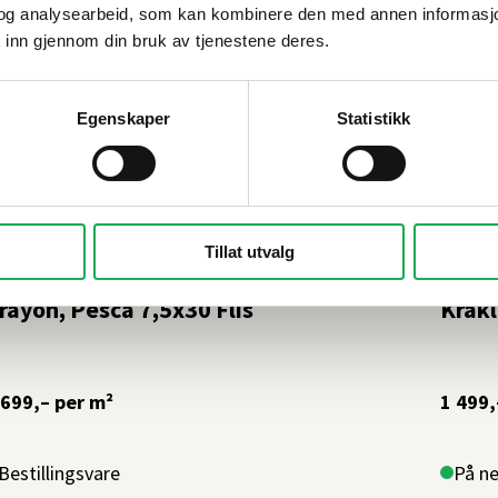
og analysearbeid, som kan kombinere den med annen informasjon d
 inn gjennom din bruk av tjenestene deres.
Egenskaper
Statistikk
Tillat utvalg
ONALITE
+11 farger
TONAL
rayon, Pesca 7,5x30 Flis
Krakl
 699,–
per m²
1 499,
Bestillingsvare
På ne