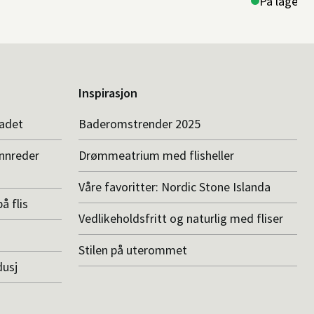
På lager i 
Inspirasjon
badet
Baderomstrender 2025
innreder
Drømmeatrium med flisheller
Våre favoritter: Nordic Stone Islanda
å flis
Vedlikeholdsfritt og naturlig med fliser
Stilen på uterommet
dusj