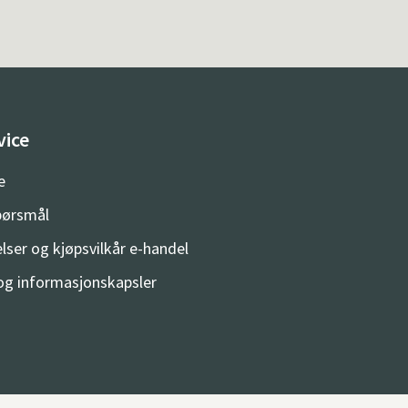
vice
e
spørsmål
lser og kjøpsvilkår e-handel
og informasjonskapsler