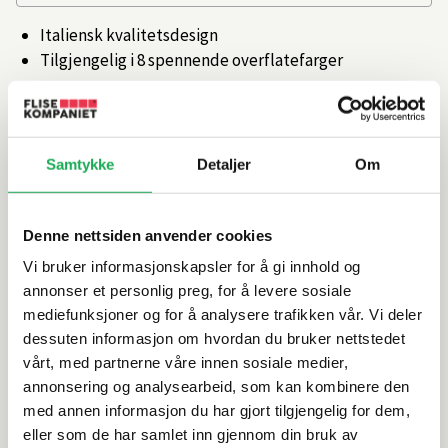
Italiensk kvalitetsdesign
Tilgjengelig i 8 spennende overflatefarger
Artikkelnr.
101347884
Samtykke
Detaljer
Om
Produktinformasjon
Spesifikasjoner
Denne nettsiden anvender cookies
Vi bruker informasjonskapsler for å gi innhold og
annonser et personlig preg, for å levere sosiale
Leveringsinformasjon
mediefunksjoner og for å analysere trafikken vår. Vi deler
dessuten informasjon om hvordan du bruker nettstedet
vårt, med partnerne våre innen sosiale medier,
Alternative produkter
annonsering og analysearbeid, som kan kombinere den
med annen informasjon du har gjort tilgjengelig for dem,
eller som de har samlet inn gjennom din bruk av