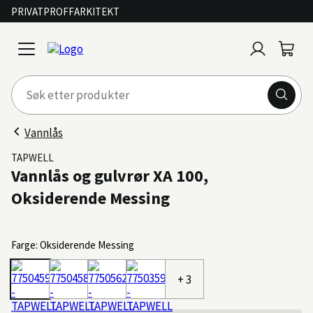
PRIVAT
PROFF
ARKITEKT
Logg
Handl
open
inn
menu
Vannlås
TAPWELL
Vannlås og gulvrør XA 100,
Oksiderende Messing
Farge: Oksiderende Messing
+ 3