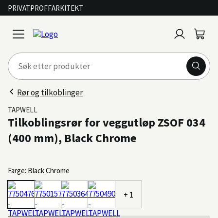
PRIVAT
PROFF
ARKITEKT
Logg
Handl
open
inn
menu
Rør og tilkoblinger
TAPWELL
Tilkoblingsrør for veggutløp ZSOF 034
(400 mm), Black Chrome
Farge: Black Chrome
+ 1