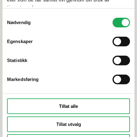
tjenestene deres.
Samtykkevalg
TAPWELL
+20 farger
TAPWELL
Nødvendig
Tilkoblingsrør for taknedløp FL 271
Tilkobling
(300 mm), Black Chrome
(85 mm), 
Egenskaper
Statistikk
Markedsføring
Tillat alle
Tillat utvalg