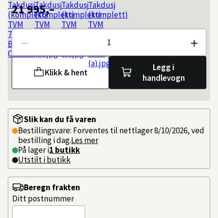
21 995,–
Antall
Legg i
Klikk & hent
handlevogn
Slik kan du få varen
Bestillingsvare: Forventes til nettlager 8/10/2026, ved
bestilling i dag.
Les mer
På lager i
1 butikk
Utstilt i butikk
Beregn frakten
Ditt postnummer