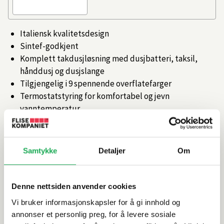
Italiensk kvalitetsdesign
Sintef-godkjent
Komplett takdusjløsning med dusjbatteri, taksil,
hånddusj og dusjslange
Tilgjengelig i 9 spennende overflatefarger
Termostatstyring for komfortabel og jevn
vanntemperatur
Artikkelnr.
101349944
Samtykke
Detaljer
Om
Produktinformasjon
Denne nettsiden anvender cookies
Spesifikasjoner
Vi bruker informasjonskapsler for å gi innhold og
annonser et personlig preg, for å levere sosiale