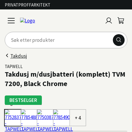
PRIVAT
PROFF
ARKITEKT
Logg
Handl
open
inn
menu
Takdusj
TAPWELL
Takdusj m/dusjbatteri (komplett) TVM
7200, Black Chrome
BESTSELGER
Farge: Black Chrome
+ 4