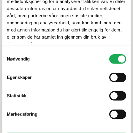
Rengjøring og vedlikehold
mediefunksjoner og for å analysere trafikken vår. Vi deler
dessuten informasjon om hvordan du bruker nettstedet
vårt, med partnerne våre innen sosiale medier,
Leveringsinformasjon
annonsering og analysearbeid, som kan kombinere den
med annen informasjon du har gjort tilgjengelig for dem,
Dokumentasjon
eller som de har samlet inn gjennom din bruk av
tjenestene deres.
Samtykkevalg
Nødvendig
Alternative produkter
-30%
Egenskaper
SCANDTAP
+8 farger
FIMA
Statistikk
Takdusj m/dusjbatteri (komplett)
Takdusj m/
Steel Pleasure 2, Original
SPILLO UP
Markedsføring