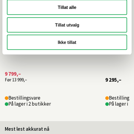
Tillat alle
Tillat utvalg
Ikke tillat
9 799,–
9 295,–
Før
13 999,–
Bestillingsvare
Bestillings
På lager i 2 butikker
På lager i 1
Mest lest akkurat nå