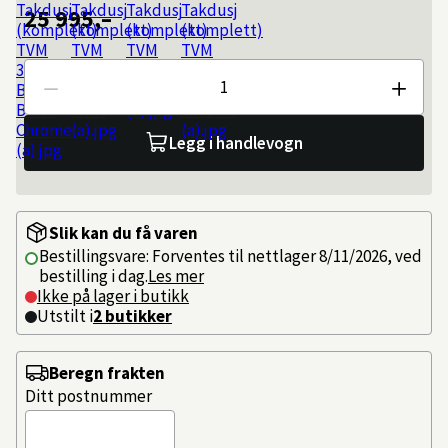
25 995,–
Antall
Legg i handlevogn
Slik kan du få varen
Bestillingsvare: Forventes til nettlager 8/11/2026, ved
bestilling i dag.
Les mer
Ikke på lager i butikk
Utstilt i
2
butikker
Beregn frakten
Ditt postnummer