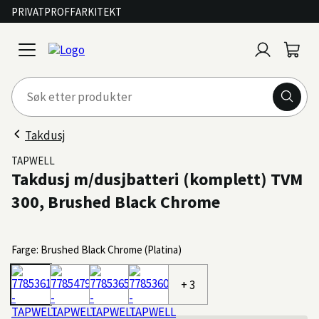
PRIVAT
PROFF
ARKITEKT
Logg
Handl
open
inn
menu
Takdusj
TAPWELL
Takdusj m/dusjbatteri (komplett) TVM
300, Brushed Black Chrome
Farge: Brushed Black Chrome (Platina)
+ 3