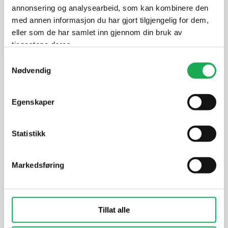
Leveringsinformasjon
annonsering og analysearbeid, som kan kombinere den
med annen informasjon du har gjort tilgjengelig for dem,
eller som de har samlet inn gjennom din bruk av
tjenestene deres.
Alternative produkter
Samtykkevalg
BESTSELGER
BESTSELG
Nødvendig
TAPWELL
+7 farger
TAPWELL
Egenskaper
Takdusj m/dusjbatteri (komplett)
Takdusj m/
TVM 7200, Bronse
TVM 7200,
Statistikk
Markedsføring
Tillat alle