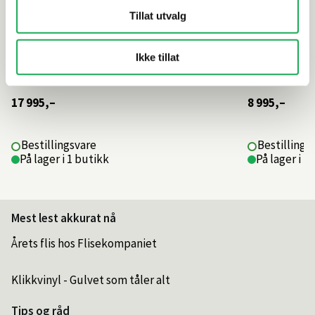
Tillat utvalg
Ikke tillat
17 995,–
8 995,–
Bestillingsvare
Bestillings
På lager i 1 butikk
På lager i 1
Mest lest akkurat nå
Årets flis hos Flisekompaniet
Klikkvinyl - Gulvet som tåler alt
Tips og råd