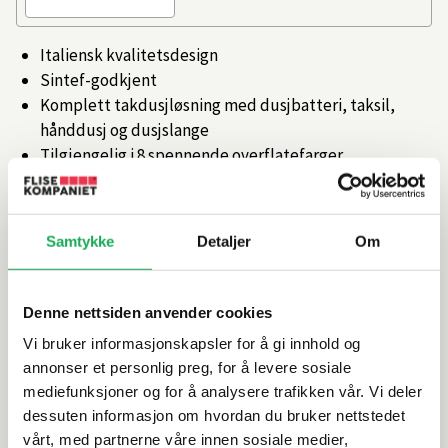
Italiensk kvalitetsdesign
Sintef-godkjent
Komplett takdusjløsning med dusjbatteri, taksil,
hånddusj og dusjslange
Tilgjengelig i 8 spennende overflatefarger
Artikkelnr.
101367468
Samtykke
Detaljer
Om
Produktinformasjon
Denne nettsiden anvender cookies
Spesifikasjoner
Vi bruker informasjonskapsler for å gi innhold og
annonser et personlig preg, for å levere sosiale
Rengjøring og vedlikehold
mediefunksjoner og for å analysere trafikken vår. Vi deler
dessuten informasjon om hvordan du bruker nettstedet
vårt, med partnerne våre innen sosiale medier,