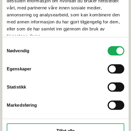
dessuten informasjon om hvordan du bruker nettstedet
Rengjøring og vedlikehold
vårt, med partnerne våre innen sosiale medier,
annonsering og analysearbeid, som kan kombinere den
Leveringsinformasjon
med annen informasjon du har gjort tilgjengelig for dem,
eller som de har samlet inn gjennom din bruk av
tjenestene deres.
Samtykkevalg
Alternative produkter
Nødvendig
BESTSELGER
Egenskaper
TAPWELL
+7 farger
VAL BAD
Takdusj m/dusjbatteri (komplett)
Takdusj m/
Statistikk
TVM 7200, Krom
TD2, Krom
Markedsføring
Tillat alle