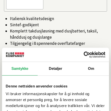
Italiensk kvalitetsdesign
Sintef-godkjent
Komplett takdusjløsning med dusjbatteri, taksil,
hånddusj og dusjslange
Tilgjengelig i 8 spennende overflatefarger
Termostatstyring for komfortabel og jevn
vanntemperatur
Artikkelnr.
101347815
Samtykke
Detaljer
Om
Produktinformasjon
Denne nettsiden anvender cookies
Vi bruker informasjonskapsler for å gi innhold og
Spesifikasjoner
annonser et personlig preg, for å levere sosiale
mediefunksjoner og for å analysere trafikken vår. Vi deler