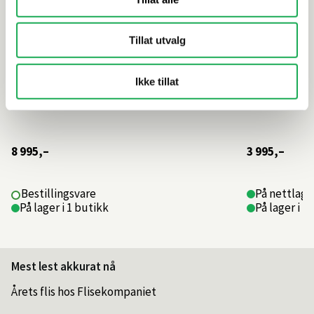
Tillat utvalg
Ikke tillat
8 995,–
3 995,–
Bestillingsvare
På nettlage
På lager i 1 butikk
På lager i 1
Mest lest akkurat nå
Årets flis hos Flisekompaniet