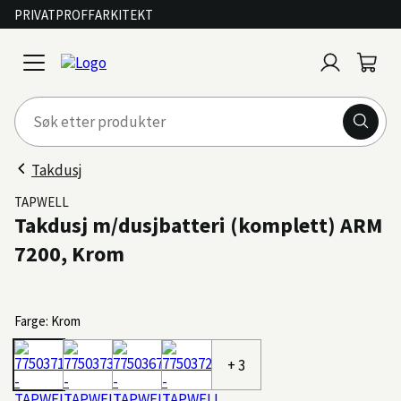
PRIVAT
PROFF
ARKITEKT
Logg
Handl
open
inn
menu
Takdusj
TAPWELL
Takdusj m/dusjbatteri (komplett) ARM
7200, Krom
Farge: Krom
+ 3