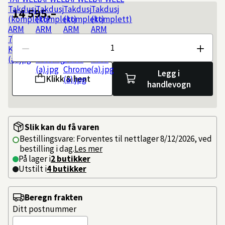
14 595,–
Antall
Legg i
Klikk & hent
handlevogn
Slik kan du få varen
Bestillingsvare: Forventes til nettlager 8/12/2026, ved
bestilling i dag.
Les mer
På lager i
2 butikker
Utstilt i
4
butikker
Beregn frakten
Ditt postnummer