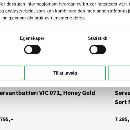
deler dessuten informasjon om hvordan du bruker nettstedet vårt,
og analysearbeid, som kan kombinere den med annen informasjon d
 inn gjennom din bruk av tjenestene deres.
Egenskaper
Statistikk
Tillat utvalg
APWELL
+6 farger
TAPWE
ervantbatteri VIC 071, Honey Gold
Serva
Sort 
 795,–
7 295,