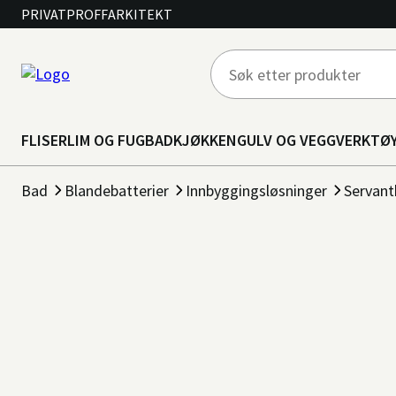
PRIVAT
PROFF
ARKITEKT
FLISER
LIM OG FUG
BAD
KJØKKEN
GULV OG VEGG
VERKTØ
Bad
Blandebatterier
Innbyggingsløsninger
Servant