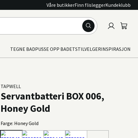
Våre butikker
Finn flislegger
Kundeklubb
Logg
Handle
inn
TEGNE BAD
PUSSE OPP BADET
STILVELGER
INSPIRASJON
TAPWELL
Servantbatteri BOX 006,
Honey Gold
Farge: Honey Gold