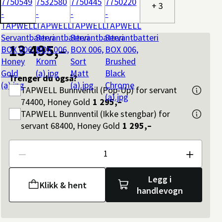
+ 3
13 495,–
Trenger du også?
TAPWELL
Bunnventil (Pop-Up) for servant
74400, Honey Gold
1 295,–
TAPWELL
Bunnventil (Ikke stengbar) for
servant 68400, Honey Gold
1 295,–
Antall
Legg i
Klikk & hent
handlevogn