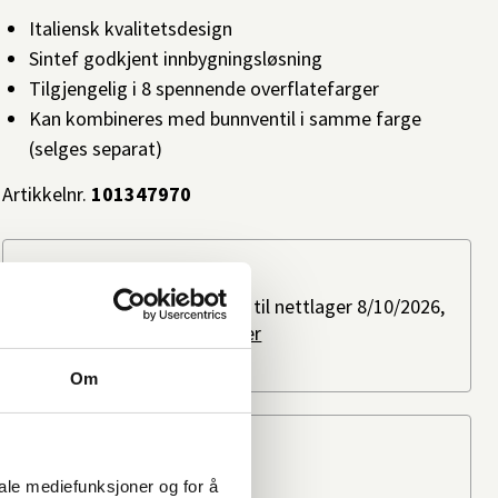
Italiensk kvalitetsdesign
Sintef godkjent innbygningsløsning
Tilgjengelig i 8 spennende overflatefarger
Kan kombineres med bunnventil i samme farge
(selges separat)
Artikkelnr.
101347970
Slik kan du få varen
Bestillingsvare: Forventes til nettlager 8/10/2026,
ved bestilling i dag.
Les mer
På lager i
2 butikker
Om
Beregn frakten
Ditt postnummer
iale mediefunksjoner og for å