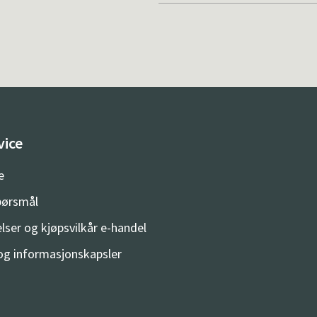
vice
e
spørsmål
lser og kjøpsvilkår e-handel
og informasjonskapsler