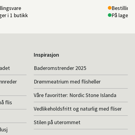
llingsvare
Bestilling
ger i 1 butikk
På lager i 
Inspirasjon
badet
Baderomstrender 2025
innreder
Drømmeatrium med flisheller
Våre favoritter: Nordic Stone Islanda
å flis
Vedlikeholdsfritt og naturlig med fliser
Stilen på uterommet
dusj