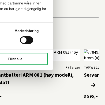
 med partnerne våre innen
u har gjort tilgjengelig for
Markedsføring
Tillat alle
LL
+7 farger
TAPWELL
ntbatteri ARM 081 (høy modell),
Servantb
Matt
–
3 595,–