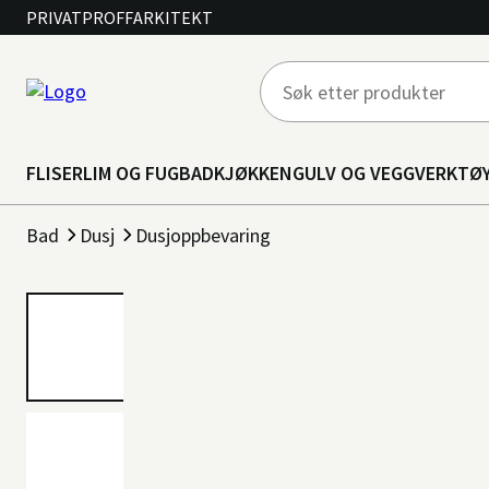
PRIVAT
PROFF
ARKITEKT
FLISER
LIM OG FUG
BAD
KJØKKEN
GULV OG VEGG
VERKTØ
Bad
Dusj
Dusjoppbevaring