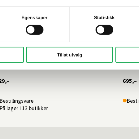
Egenskaper
Statistikk
ESLAG DESIGN
+1 farge
TAPWE
ASE Selvklebende dusjhylle,
Såpe
Tillat utvalg
attbørstet
Oksi
29,–
695,–
Bestillingsvare
Besti
På lager i 13 butikker