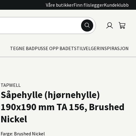
Våre butikker
Finn flislegger
Kundeklubb
Logg
Handle
inn
TEGNE BAD
PUSSE OPP BADET
STILVELGER
INSPIRASJON
TAPWELL
Såpehylle (hjørnehylle)
190x190 mm TA 156, Brushed
Nickel
Farge: Brushed Nickel