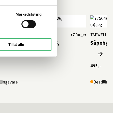
Markedsføring
LL
+7 farger
TAPWELL
hylle 90x130 mm TA 126,
Såpehyll
Tillat alle
derende Messing
495,–
llingsvare
Bestilling