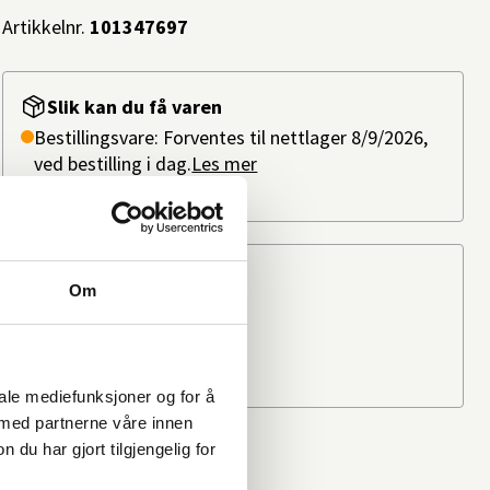
Artikkelnr.
101347697
Slik kan du få varen
Bestillingsvare: Forventes til nettlager 8/9/2026,
ved bestilling i dag.
Les mer
På lager i
1 butikk
Beregn frakten
Om
Ditt postnummer
iale mediefunksjoner og for å
 med partnerne våre innen
u har gjort tilgjengelig for