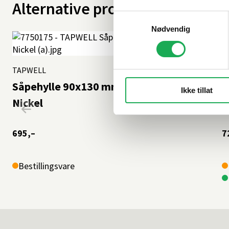
Alternative produkter
Samtykkevalg
Nødvendig
TAPWELL
+7 farger
B
Såpehylle 90x130 mm TA 126, Brushed
B
Ikke tillat
Nickel
M
695,–
7
Bestillingsvare