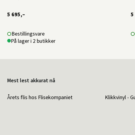
5 695,–
5
Bestillingsvare
På lager i 2 butikker
Mest lest akkurat nå
Årets flis hos Flisekompaniet
Klikkvinyl - G