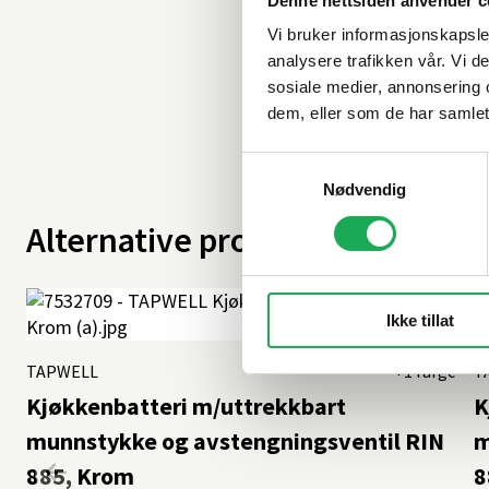
Denne nettsiden anvender c
Vi bruker informasjonskapsler
analysere trafikken vår. Vi 
sosiale medier, annonsering 
dem, eller som de har samlet
Samtykkevalg
Nødvendig
Alternative produkter
Ikke tillat
TAPWELL
+1 farge
T
Kjøkkenbatteri m/uttrekkbart
K
munnstykke og avstengningsventil RIN
m
885, Krom
8