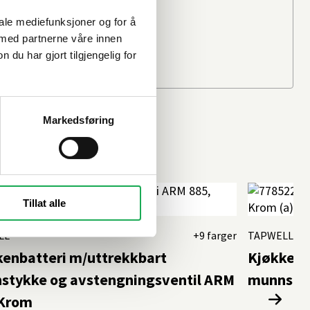
Beregn frakten
iale mediefunksjoner og for å
Ditt postnummer
 med partnerne våre innen
u har gjort tilgjengelig for
Markedsføring
Tillat alle
LL
+9 farger
TAPWELL
kenbatteri m/uttrekkbart
Kjøkkenb
stykke og avstengningsventil ARM
munnsty
 Krom