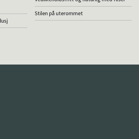
Stilen på uterommet
dusj