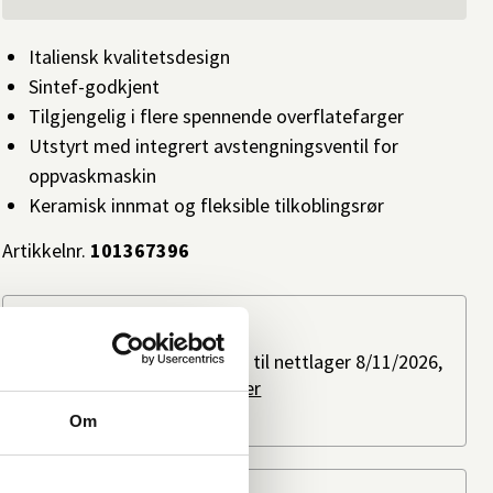
Italiensk kvalitetsdesign
Sintef-godkjent
Tilgjengelig i flere spennende overflatefarger
Utstyrt med integrert avstengningsventil for
oppvaskmaskin
Keramisk innmat og fleksible tilkoblingsrør
Artikkelnr.
101367396
Slik kan du få varen
Bestillingsvare: Forventes til nettlager 8/11/2026,
ved bestilling i dag.
Les mer
Ikke på lager i butikk
Om