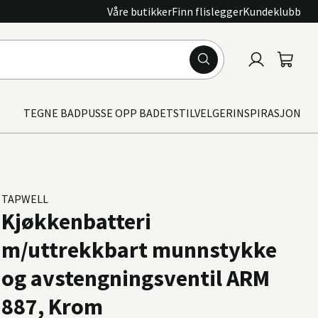
Våre butikker
Finn flislegger
Kundeklubb
Logg
Handle
inn
TEGNE BAD
PUSSE OPP BADET
STILVELGER
INSPIRASJON
TAPWELL
Kjøkkenbatteri
m/uttrekkbart munnstykke
og avstengningsventil ARM
887, Krom