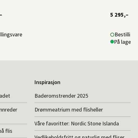
–
5 295,–
llingsvare
Bestilling
På lager i 
Inspirasjon
badet
Baderomstrender 2025
innreder
Drømmeatrium med flisheller
Våre favoritter: Nordic Stone Islanda
å flis
Vedlikeholdsfritt og naturlig med fliser