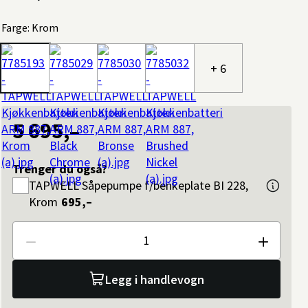
Farge: Krom
+ 6
5 695,–
Trenger du også?
TAPWELL
Såpepumpe f/benkeplate BI 228,
Krom
695,–
Antall
Legg i handlevogn