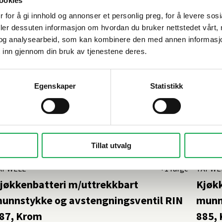
ookies
 for å gi innhold og annonser et personlig preg, for å levere sos
deler dessuten informasjon om hvordan du bruker nettstedet vårt,
og analysearbeid, som kan kombinere den med annen informasjon d
 inn gjennom din bruk av tjenestene deres.
Egenskaper
Statistikk
Tillat utvalg
APWELL
+1 farge
TAPWE
jøkkenbatteri m/uttrekkbart
Kjøk
unnstykke og avstengningsventil RIN
munn
87, Krom
885,