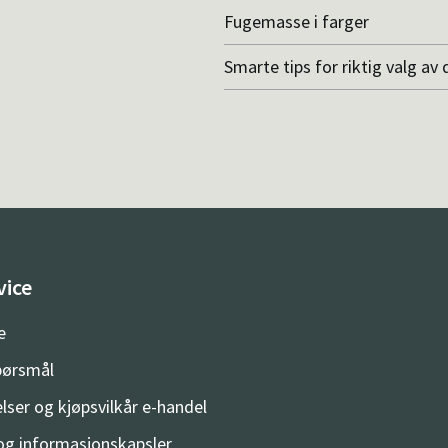
Fugemasse i farger
Smarte tips for riktig valg av 
vice
e
spørsmål
lser og kjøpsvilkår e-handel
og informasjonskapsler