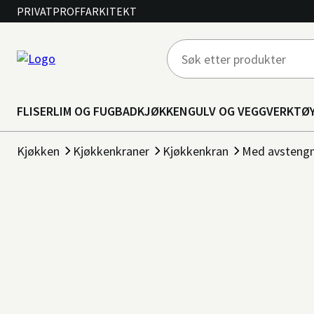
PRIVAT
PROFF
ARKITEKT
FLISER
LIM OG FUG
BAD
KJØKKEN
GULV OG VEGG
VERKTØ
Kjøkken
Kjøkkenkraner
Kjøkkenkran
Med avstengn