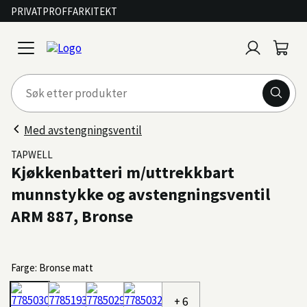
PRIVAT
PROFF
ARKITEKT
Logg
Handl
open
inn
menu
Med avstengningsventil
TAPWELL
Kjøkkenbatteri m/uttrekkbart
munnstykke og avstengningsventil
ARM 887, Bronse
Farge: Bronse matt
+ 6