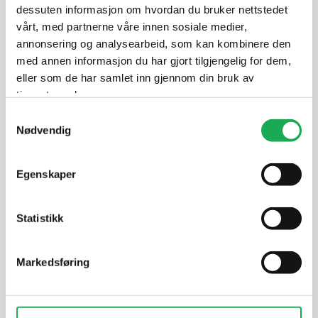
Rengjøring og vedlikehold
dessuten informasjon om hvordan du bruker nettstedet
vårt, med partnerne våre innen sosiale medier,
annonsering og analysearbeid, som kan kombinere den
Leveringsinformasjon
med annen informasjon du har gjort tilgjengelig for dem,
eller som de har samlet inn gjennom din bruk av
tjenestene deres.
Alternative produkter
Samtykkevalg
Nødvendig
Egenskaper
TAPWELL
+9 farger
TAPWELL
Kjøkkenbatteri m/uttrekkbart
Kjøkkenba
munnstykke ARM 985, Bronse
munnstykk
Statistikk
ARM 885, 
Markedsføring