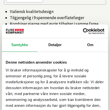
Italiensk kvalitetsdesign
Tilgjengelig i 9 spennende overflatefarger
Kombiner gjerne med øvrig tilbehør i samme farge
Artikkelnr.
101347926
Samtykke
Detaljer
Om
Produktinformasjon
Denne nettsiden anvender cookies
Spesifikasjoner
Vi bruker informasjonskapsler for å gi innhold og
annonser et personlig preg, for å levere sosiale
Leveringsinformasjon
mediefunksjoner og for å analysere trafikken vår. Vi deler
dessuten informasjon om hvordan du bruker nettstedet
vårt, med partnerne våre innen sosiale medier,
annonsering og analysearbeid, som kan kombinere den
Alternative produkter
med annen informasjon du har gjort tilgjengelig for dem,