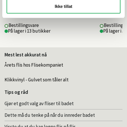
Ikke tillat
389,–
379,–
Bestillingsvare
Bestillings
På lager i 13 butikker
På lager i 5
Mest lest akkurat nå
Årets flis hos Flisekompaniet
Klikkvinyl - Gulvet som tåler alt
Tips og råd
Gjør et godt valg av fliser til badet
Dette må du tenke på når du innreder badet
Visste du at du kan legge flis på flis