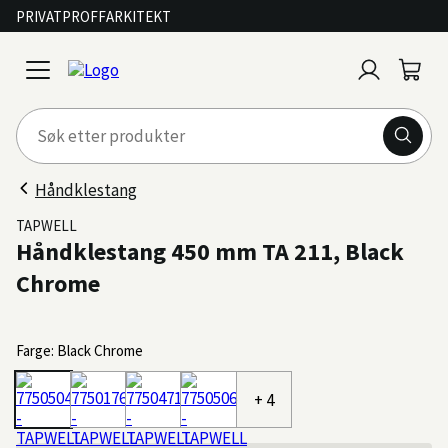
PRIVAT
PROFF
ARKITEKT
Logg
Handl
open
inn
menu
Håndklestang
TAPWELL
Håndklestang 450 mm TA 211, Black
Chrome
Farge: Black Chrome
+ 4