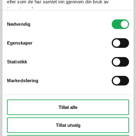
eller som de har samlet inn gjennom din bruk av
tjenestene deres.
Samtykkevalg
BESLAG DESIGN
+3 farger
BESLAG DESIG
Nødvendig
BASE 200 Selvklebende håndklestang
BASE 100 
(enkel), Krom
(enkel), K
Egenskaper
Statistikk
Markedsføring
Tillat alle
Tillat utvalg