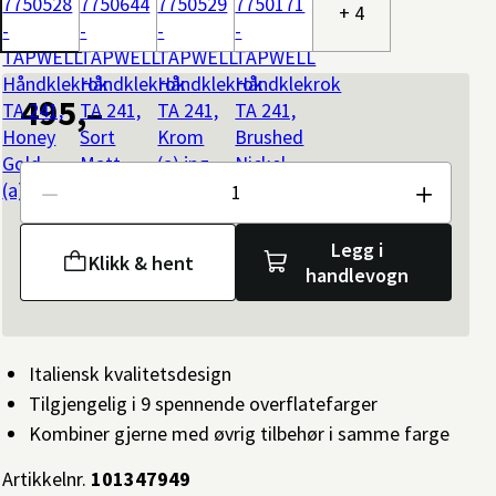
+ 4
495,–
Antall
Legg i
Klikk & hent
handlevogn
Italiensk kvalitetsdesign
Tilgjengelig i 9 spennende overflatefarger
Kombiner gjerne med øvrig tilbehør i samme farge
Artikkelnr.
101347949