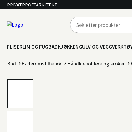
PRIVAT
PROFF
ARKITEKT
FLISER
LIM OG FUG
BAD
KJØKKEN
GULV OG VEGG
VERKTØ
Bad
Baderomstilbehør
Håndkleholdere og kroker