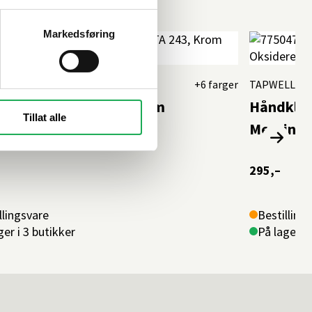
Markedsføring
LL
+6 farger
TAPWELL
lekrok (L) TA 243, Krom
Håndklek
Tillat alle
Messing
295,–
llingsvare
Bestilling
ger i 3 butikker
På lager i 