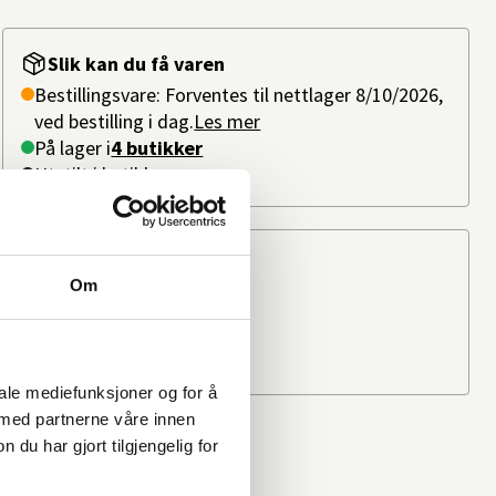
Slik kan du få varen
Bestillingsvare: Forventes til nettlager 8/10/2026,
ved bestilling i dag.
Les mer
På lager i
4 butikker
Utstilt i butikk
Beregn frakten
Om
Ditt postnummer
iale mediefunksjoner og for å
 med partnerne våre innen
u har gjort tilgjengelig for