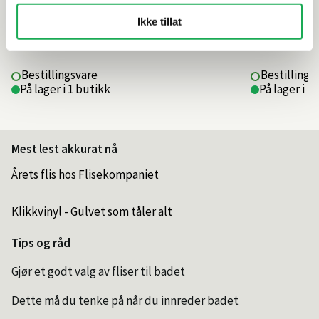
Ikke tillat
1 495,–
1 495,–
Bestillingsvare
Bestillings
På lager i 1 butikk
På lager i 1
Mest lest akkurat nå
Årets flis hos Flisekompaniet
Klikkvinyl - Gulvet som tåler alt
Tips og råd
Gjør et godt valg av fliser til badet
Dette må du tenke på når du innreder badet