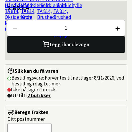
2 895,–
Antall
Legg i handlevogn
Slik kan du få varen
Bestillingsvare: Forventes til nettlager 8/11/2026, ved
bestilling i dag.
Les mer
Ikke på lager i butikk
Utstilt i
2
butikker
Beregn frakten
Ditt postnummer