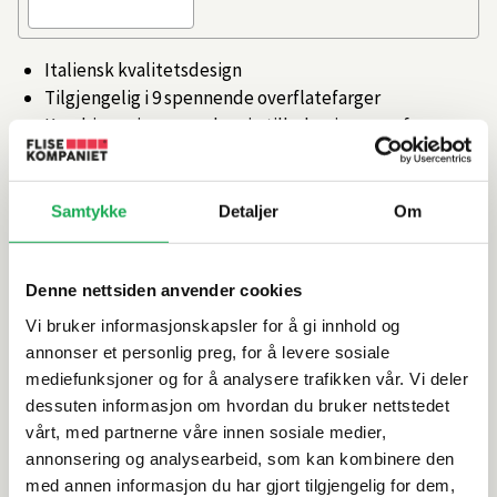
Italiensk kvalitetsdesign
Tilgjengelig i 9 spennende overflatefarger
Kombiner gjerne med øvrig tilbehør i samme farge
Artikkelnr.
101347961
Samtykke
Detaljer
Om
Produktinformasjon
Denne nettsiden anvender cookies
Spesifikasjoner
Vi bruker informasjonskapsler for å gi innhold og
annonser et personlig preg, for å levere sosiale
mediefunksjoner og for å analysere trafikken vår. Vi deler
Leveringsinformasjon
dessuten informasjon om hvordan du bruker nettstedet
vårt, med partnerne våre innen sosiale medier,
annonsering og analysearbeid, som kan kombinere den
Alternative produkter
med annen informasjon du har gjort tilgjengelig for dem,