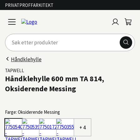
PRIVAT
PROFF
ARKITEKT
Logg
Handl
open
inn
menu
Håndklehylle
TAPWELL
Håndklehylle 600 mm TA 814,
Oksiderende Messing
Farge: Oksiderende Messing
+ 4