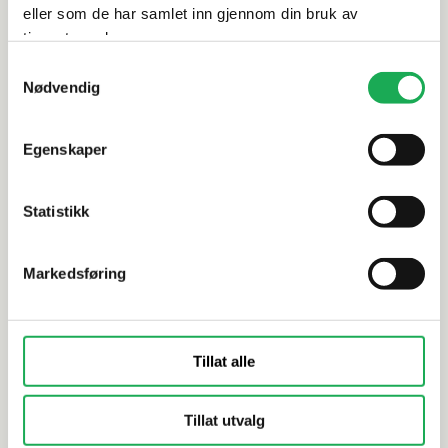
eller som de har samlet inn gjennom din bruk av
tjenestene deres.
Samtykkevalg
Nødvendig
TAPWELL
+7 farger
TAPWELL
Håndklestang 600 mm TA 212,
Håndklest
Oksiderende Messing
Oksideren
Egenskaper
Statistikk
Markedsføring
Tillat alle
Tillat utvalg