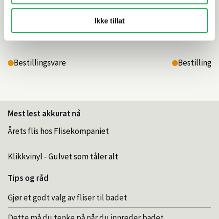
Ikke tillat
3 895,–
6 095,–
Bestillingsvare
Bestillings
Mest lest akkurat nå
Årets flis hos Flisekompaniet
Klikkvinyl - Gulvet som tåler alt
Tips og råd
Gjør et godt valg av fliser til badet
Dette må du tenke på når du innreder badet