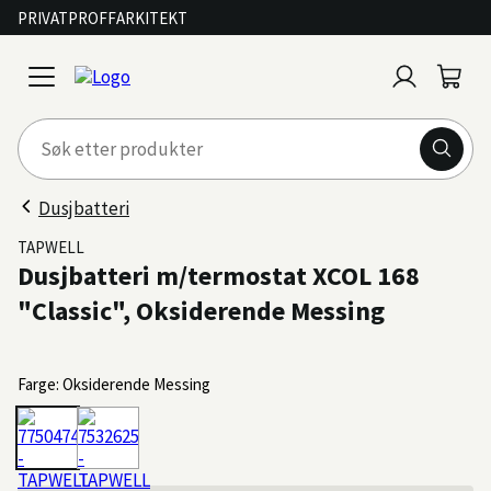
PRIVAT
PROFF
ARKITEKT
Logg
Handl
open
inn
menu
Dusjbatteri
TAPWELL
Dusjbatteri m/termostat XCOL 168
"Classic", Oksiderende Messing
Farge: Oksiderende Messing