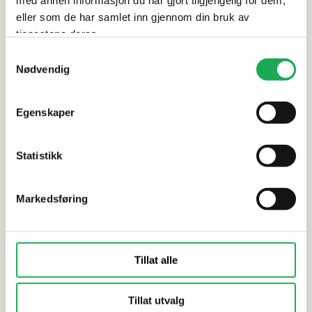
med annen informasjon du har gjort tilgjengelig for dem,
eller som de har samlet inn gjennom din bruk av
tjenestene deres.
Samtykkevalg
TAPWELL
+1 farge
TAPWELL
Nødvendig
To-greps Dusjbatteri FBLV 168
Dusjbatte
"Classic", Oksiderende Messing
Brushed B
Egenskaper
Statistikk
Markedsføring
Tillat alle
Tillat utvalg