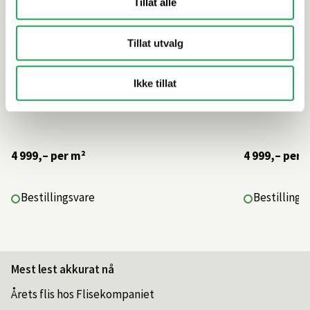
Tillat alle
Tillat utvalg
Ikke tillat
4 999,–
per m²
4 999,–
per 
Bestillingsvare
Bestillings
Mest lest akkurat nå
Årets flis hos Flisekompaniet