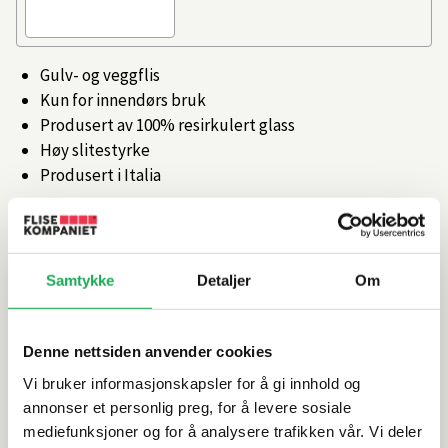
Gulv- og veggflis
Kun for innendørs bruk
Produsert av 100% resirkulert glass
Høy slitestyrke
Produsert i Italia
Artikkelnr.
101475571
Samtykke
Detaljer
Om
Produktinformasjon
Spesifikasjoner
Denne nettsiden anvender cookies
Vi bruker informasjonskapsler for å gi innhold og
Rengjøring og vedlikehold
annonser et personlig preg, for å levere sosiale
mediefunksjoner og for å analysere trafikken vår. Vi deler