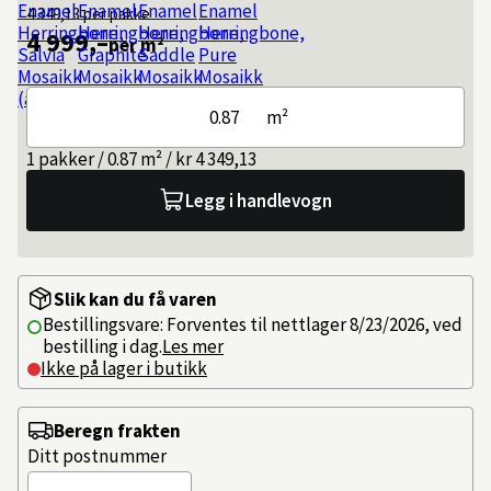
4 349,13
per pakke
4 999,–
per m²
m²
1 pakker / 0.87 m² / kr 4 349,13
Legg i handlevogn
Slik kan du få varen
Bestillingsvare: Forventes til nettlager 8/23/2026, ved
bestilling i dag.
Les mer
Ikke på lager i butikk
Beregn frakten
Ditt postnummer