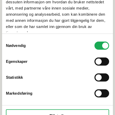
dessuten informasjon om hvordan du bruker nettstedet
Leveringsinformasjon
vårt, med partnerne våre innen sosiale medier,
annonsering og analysearbeid, som kan kombinere den
Dokumentasjon
med annen informasjon du har gjort tilgjengelig for dem,
eller som de har samlet inn gjennom din bruk av
tjenestene deres.
Samtykkevalg
Alternative produkter
Nødvendig
Egenskaper
STON PAN·DAN
+19 farger
STON PAN·DA
Enamel Stick, Bubblegum 1,2x9,8
Enamel Sti
Statistikk
Mosaikkflis
Mosaikkfli
Markedsføring