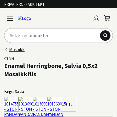
PRIVAT
PROFF
ARKITEKT
Logg
Handl
open
inn
menu
Mosaikk
STON
Enamel Herringbone, Salvia 0,5x2
Mosaikkflis
Farge: Salvia
+ 12