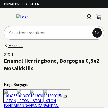
PRIVAT
PROFF
ARKITEKT
Logg
Handl
open
inn
menu
Mosaikk
STON
Enamel Herringbone, Borgogna 0,5x2
Mosaikkflis
Farge: Borgogna
+ 12