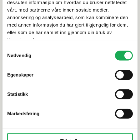
dessuten informasjon om hvordan du bruker nettstedet
Leveringsinformasjon
vårt, med partnerne våre innen sosiale medier,
annonsering og analysearbeid, som kan kombinere den
Dokumentasjon
med annen informasjon du har gjort tilgjengelig for dem,
eller som de har samlet inn gjennom din bruk av
tjenestene deres.
Samtykkevalg
Alternative produkter
Nødvendig
Egenskaper
STON PAN·DAN
+19 farger
STON PAN·DA
Enamel Stick, Borgogna 1,2x9,8
Enamel Di
Statistikk
Mosaikkflis
Mosaikkfli
Markedsføring