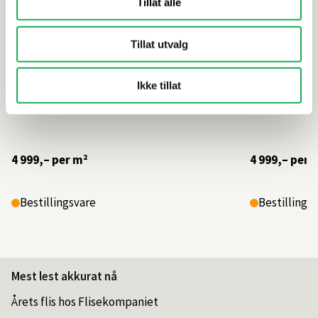
Tillat alle
Tillat utvalg
Ikke tillat
4 999,–
per m²
4 999,–
per 
Bestillingsvare
Bestillings
Mest lest akkurat nå
Årets flis hos Flisekompaniet