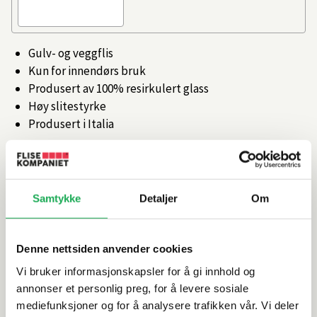
Gulv- og veggflis
Kun for innendørs bruk
Produsert av 100% resirkulert glass
Høy slitestyrke
Produsert i Italia
Artikkelnr.
101475564
Samtykke
Detaljer
Om
Produktinformasjon
Spesifikasjoner
Denne nettsiden anvender cookies
Vi bruker informasjonskapsler for å gi innhold og
Rengjøring og vedlikehold
annonser et personlig preg, for å levere sosiale
mediefunksjoner og for å analysere trafikken vår. Vi deler