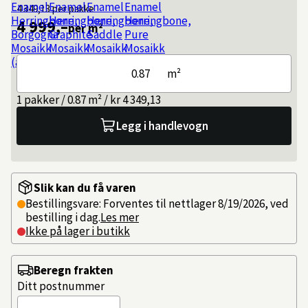
4 349,13
per pakke
4 999,–
per m²
m²
1 pakker / 0.87 m² / kr 4 349,13
Legg i handlevogn
Slik kan du få varen
Bestillingsvare: Forventes til nettlager 8/19/2026, ved
bestilling i dag.
Les mer
Ikke på lager i butikk
Beregn frakten
Ditt postnummer