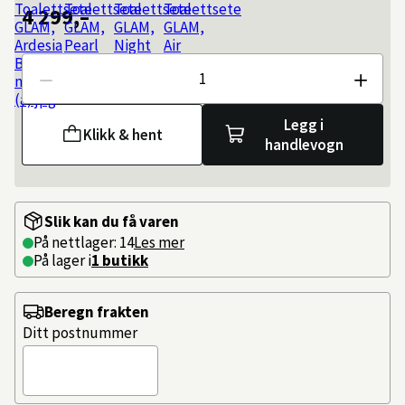
4 299,–
Antall
Legg i
Klikk & hent
handlevogn
Slik kan du få varen
På nettlager: 14
Les mer
På lager i
1 butikk
Beregn frakten
Ditt postnummer