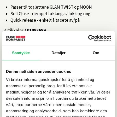
Passer til toalettene GLAM TWIST og MOON
Soft Close - dempet lukking av lokk og ring
Quick release - enkelt å ta sete av/på
Artikkelnr.
101492689
Produktinformasjon
Samtykke
Detaljer
Om
Spesifikasjoner
Denne nettsiden anvender cookies
Vi bruker informasjonskapsler for å gi innhold og
Rengjøring og vedlikehold
annonser et personlig preg, for å levere sosiale
mediefunksjoner og for å analysere trafikken vår. Vi deler
Leveringsinformasjon
dessuten informasjon om hvordan du bruker nettstedet
vårt, med partnerne våre innen sosiale medier,
annonsering og analysearbeid, som kan kombinere den