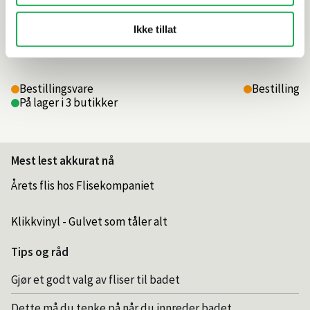
Ikke tillat
3 170,–
3 220,–
Bestillingsvare
Bestillings
På lager i 3 butikker
Mest lest akkurat nå
Årets flis hos Flisekompaniet
Klikkvinyl - Gulvet som tåler alt
Tips og råd
Gjør et godt valg av fliser til badet
Dette må du tenke på når du innreder badet