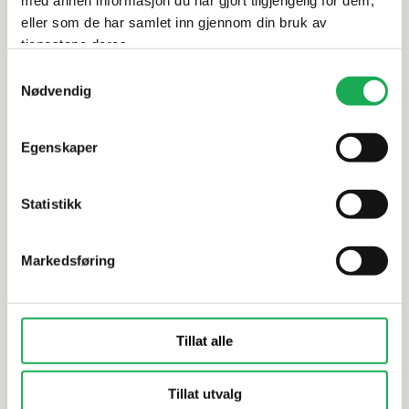
med annen informasjon du har gjort tilgjengelig for dem,
Alternative produkter
eller som de har samlet inn gjennom din bruk av
tjenestene deres.
Samtykkevalg
KORSBAKKEN 
Nødvendig
KORSBAKKEN BAD
+1 farge
Toalettset
Toalettsete m/Soft-Close TOTO RP
Hvit
COMPACT, Hvit
Egenskaper
Statistikk
Markedsføring
Tillat alle
Tillat utvalg