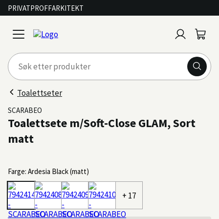
PRIVAT
PROFF
ARKITEKT
Logg
Handl
open
inn
menu
Toalettseter
SCARABEO
Toalettsete m/Soft-Close GLAM, Sort
matt
Farge: Ardesia Black (matt)
+ 17