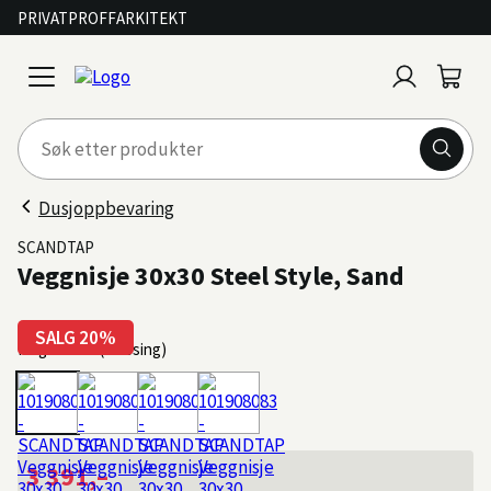
PRIVAT
PROFF
ARKITEKT
Logg
Handl
open
inn
menu
Dusjoppbevaring
SCANDTAP
Veggnisje 30x30 Steel Style, Sand
SALG 20%
Farge: Sand (Messing)
3 391,–