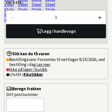
Før
4 239,–
Antall
Legg i handlevogn
Slik kan du få varen
Bestillingsvare: Forventes til nettlager 8/15/2026, ved
bestilling i dag.
Les mer
Ikke på lager i butikk
Utstilt i
4
butikker
Beregn frakten
Ditt postnummer