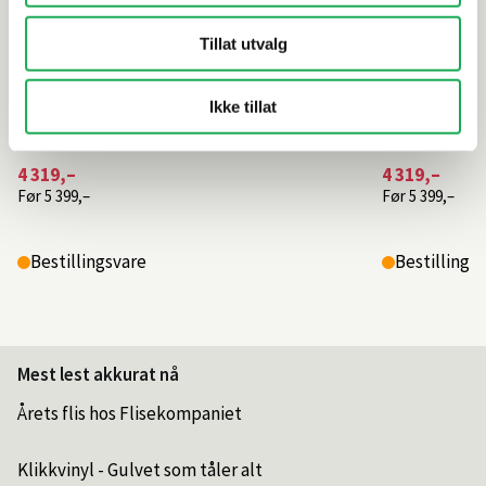
Tillat utvalg
Ikke tillat
4 319,–
4 319,–
Før
5 399,–
Før
5 399,–
Bestillingsvare
Bestillings
Mest lest akkurat nå
Årets flis hos Flisekompaniet
Klikkvinyl - Gulvet som tåler alt