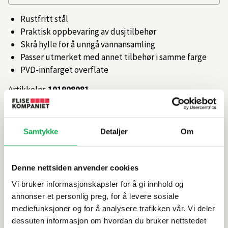
Rustfritt stål
Praktisk oppbevaring av dusjtilbehør
Skrå hylle for å unngå vannansamling
Passer utmerket med annet tilbehør i samme farge
PVD-innfarget overflate
Artikkelnr.
101908081
Produktinformasjon
Samtykke
Detaljer
Om
Spesifikasjoner
Denne nettsiden anvender cookies
Vi bruker informasjonskapsler for å gi innhold og
Rengjøring og vedlikehold
annonser et personlig preg, for å levere sosiale
mediefunksjoner og for å analysere trafikken vår. Vi deler
Leveringsinformasjon
dessuten informasjon om hvordan du bruker nettstedet