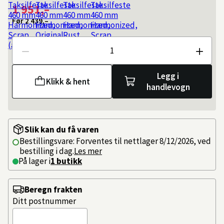
1 951,–
Før
2 439,–
Antall
Legg i
Klikk & hent
handlevogn
Slik kan du få varen
Bestillingsvare: Forventes til nettlager 8/12/2026, ved
bestilling i dag.
Les mer
På lager i
1 butikk
Beregn frakten
Ditt postnummer