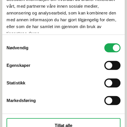
vårt, med partnerne våre innen sosiale medier,
Dokumentasjon
annonsering og analysearbeid, som kan kombinere den
med annen informasjon du har gjort tilgjengelig for dem,
eller som de har samlet inn gjennom din bruk av
tjenestene deres.
Alternative produkter
Samtykkevalg
Nødvendig
-20%
-20%
SCANDTAP
+8 farger
SCANDTAP
Egenskaper
Forlengerrør 700 mm Steel Pleasure,
Forlengerr
Shadow
Black
Statistikk
Markedsføring
Tillat alle