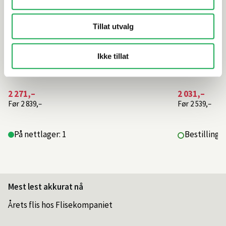
Tillat utvalg
Ikke tillat
2 271,–
2 031,–
Før
2 839,–
Før
2 539,–
På nettlager: 1
Bestillings
Mest lest akkurat nå
Årets flis hos Flisekompaniet