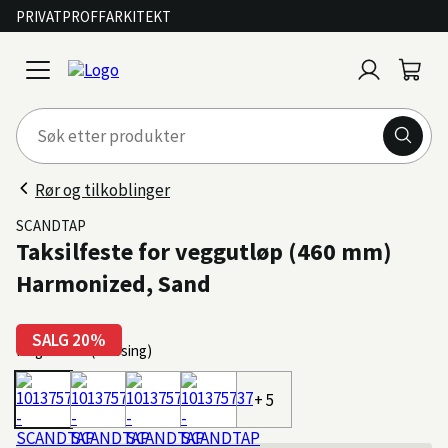
PRIVAT
PROFF
ARKITEKT
Logg
Handl
open
inn
menu
Rør og tilkoblinger
SCANDTAP
Taksilfeste for veggutløp (460 mm)
Harmonized, Sand
SALG 20%
Farge: Sand (Messing)
+ 5