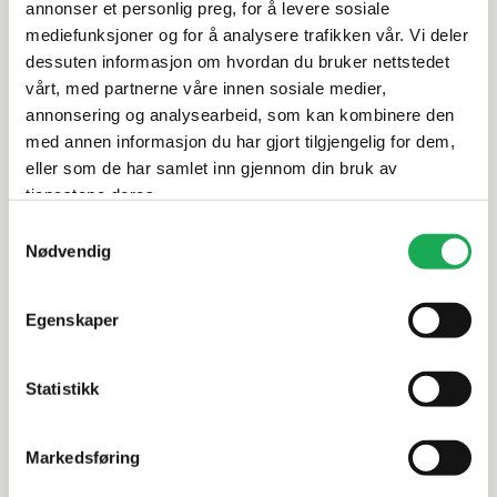
Spesifikasjoner
annonser et personlig preg, for å levere sosiale
mediefunksjoner og for å analysere trafikken vår. Vi deler
dessuten informasjon om hvordan du bruker nettstedet
Rengjøring og vedlikehold
vårt, med partnerne våre innen sosiale medier,
annonsering og analysearbeid, som kan kombinere den
Leveringsinformasjon
med annen informasjon du har gjort tilgjengelig for dem,
eller som de har samlet inn gjennom din bruk av
Dokumentasjon
tjenestene deres.
Samtykkevalg
Nødvendig
Alternative produkter
Egenskaper
Statistikk
KORSBAKKEN BAD
INR
Frittstående servant BATHCO
SOAK Ø40 F
Markedsføring
BEGURSA, Støpejern
Surface), 