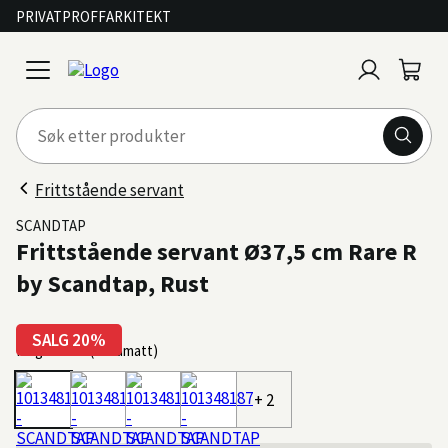
PRIVAT
PROFF
ARKITEKT
Logg
Handl
open
inn
menu
Frittstående servant
SCANDTAP
Frittstående servant Ø37,5 cm Rare R
by Scandtap, Rust
SALG 20%
Farge: Rust (ultramatt)
+ 2