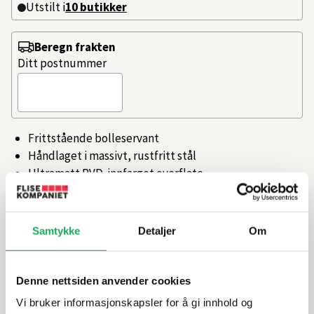
Utstilt i
10
butikker
Beregn frakten
Ditt postnummer
Frittstående bolleservant
Håndlaget i massivt, rustfritt stål
Ultramatt PVD-innfarget overflate
Leveres uten overløp
Artikkelnr.
101348189
Samtykke
Detaljer
Om
Produktinformasjon
Denne nettsiden anvender cookies
Vi bruker informasjonskapsler for å gi innhold og