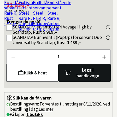
11 036,–
Før
13 795,–
Trenger du også?
SCANDTAP
Servantbatteri Voyage High by
Scandtap, Rust
5 919,–
SCANDTAP
Bunnventil (PopUp) for servant Duo
Universal by Scandtap, Rust
1 439,–
Antall
Legg i
Klikk & hent
handlevogn
Slik kan du få varen
Bestillingsvare: Forventes til nettlager 8/11/2026, ved
bestilling i dag.
Les mer
På lager i
1 butikk