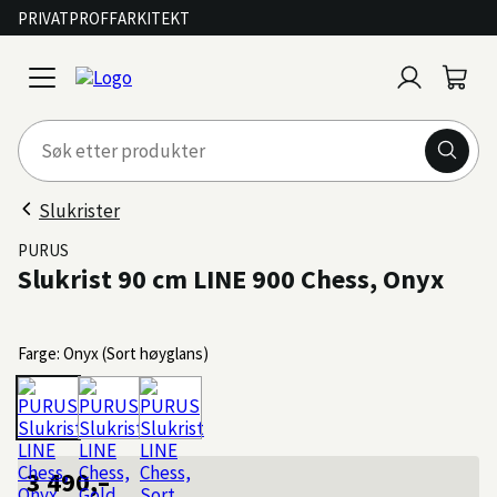
PRIVAT
PROFF
ARKITEKT
Logg
Handl
open
inn
menu
Slukrister
PURUS
Slukrist 90 cm LINE 900 Chess, Onyx
Farge: Onyx (Sort høyglans)
3 490,–