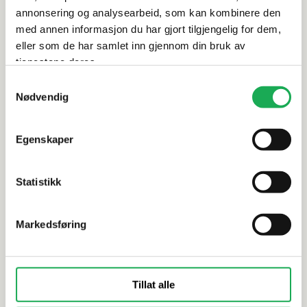
annonsering og analysearbeid, som kan kombinere den
Dokumentasjon
med annen informasjon du har gjort tilgjengelig for dem,
eller som de har samlet inn gjennom din bruk av
tjenestene deres.
Alternative produkter
Samtykkevalg
Nødvendig
PURUS
+3 farger
PURUS
Egenskaper
Slukrist 80 cm LINE 800 Chess, Onyx
Slukrist 1
Onyx
Statistikk
Markedsføring
Tillat alle