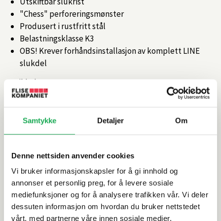
Utskiftbar slukrist
"Chess" perforeringsmønster
Produsert i rustfritt stål
Belastningsklasse K3
OBS! Krever forhåndsinstallasjon av komplett LINE
slukdel
Artikkelnr.
101366988
Produktinformasjon
Samtykke
Detaljer
Om
Spesifikasjoner
Denne nettsiden anvender cookies
Vi bruker informasjonskapsler for å gi innhold og
Rengjøring og vedlikehold
annonser et personlig preg, for å levere sosiale
mediefunksjoner og for å analysere trafikken vår. Vi deler
dessuten informasjon om hvordan du bruker nettstedet
Leveringsinformasjon
vårt, med partnerne våre innen sosiale medier,