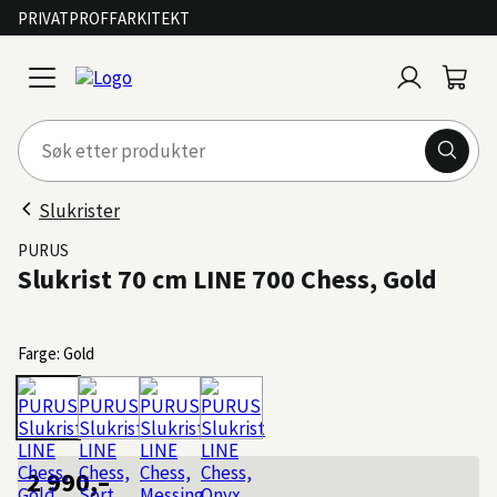
PRIVAT
PROFF
ARKITEKT
Logg
Handl
open
inn
menu
Slukrister
PURUS
Slukrist 70 cm LINE 700 Chess, Gold
Farge: Gold
2 990,–