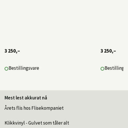
3 250,–
3 250,–
Bestillingsvare
Bestillings
Mest lest akkurat nå
Årets flis hos Flisekompaniet
Klikkvinyl - Gulvet som tåler alt