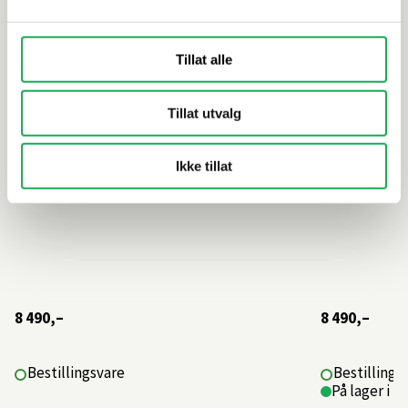
profiler
Tillat alle
Tillat utvalg
Ikke tillat
8 490,–
8 490,–
Bestillingsvare
Bestillings
På lager i 1