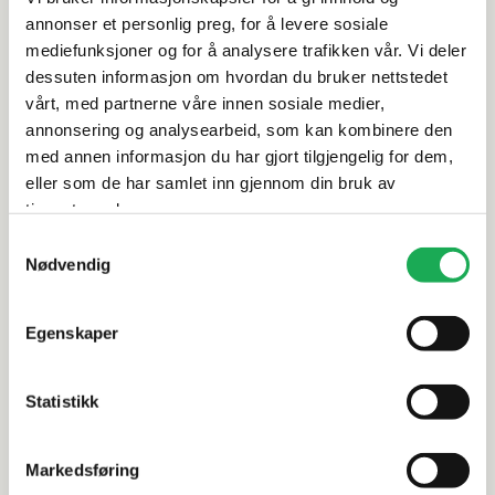
annonser et personlig preg, for å levere sosiale
Spesifikasjoner
mediefunksjoner og for å analysere trafikken vår. Vi deler
dessuten informasjon om hvordan du bruker nettstedet
Rengjøring og vedlikehold
vårt, med partnerne våre innen sosiale medier,
annonsering og analysearbeid, som kan kombinere den
med annen informasjon du har gjort tilgjengelig for dem,
Leveringsinformasjon
eller som de har samlet inn gjennom din bruk av
tjenestene deres.
Dokumentasjon
Samtykkevalg
Nødvendig
Alternative produkter
Egenskaper
Statistikk
NOVELLINI
+1 farge
NOVELLINI
Slagdør for hjørne YOUNG 2.0 2G 79 -
Slagdør fo
Markedsføring
81 cm, Klart glass m/forkrommede
81 cm, Kla