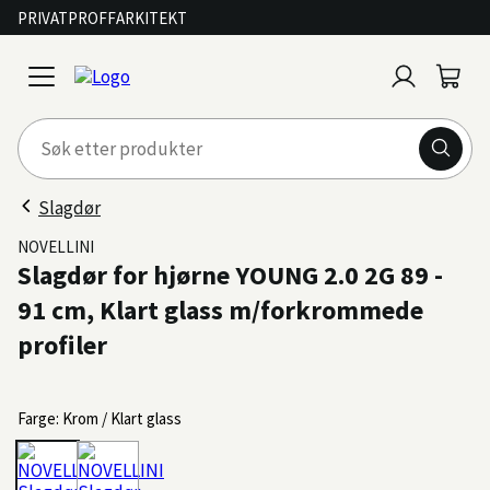
PRIVAT
PROFF
ARKITEKT
Logg
Handl
open
inn
menu
Slagdør
NOVELLINI
Slagdør for hjørne YOUNG 2.0 2G 89 -
91 cm, Klart glass m/forkrommede
profiler
Farge: Krom / Klart glass