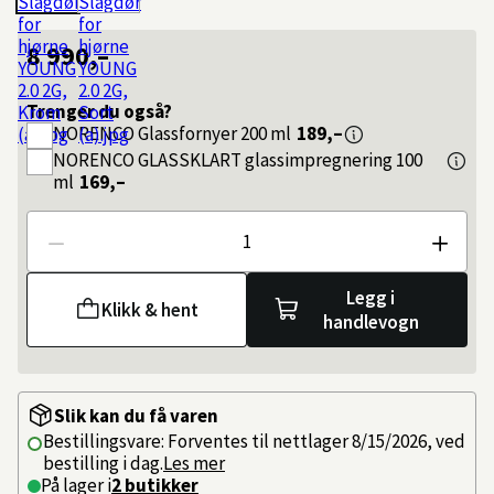
8 990,–
Trenger du også?
NORENCO
Glassfornyer 200 ml
189,–
NORENCO
GLASSKLART glassimpregnering 100
ml
169,–
Antall
Legg i
Klikk & hent
handlevogn
Slik kan du få varen
Bestillingsvare: Forventes til nettlager 8/15/2026, ved
bestilling i dag.
Les mer
På lager i
2 butikker