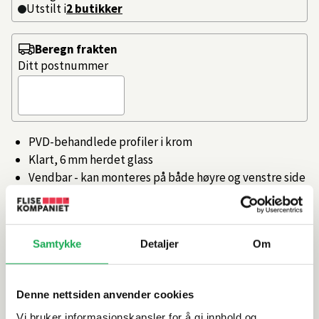
Utstilt i
2
butikker
Beregn frakten
Ditt postnummer
PVD-behandlede profiler i krom
Klart, 6 mm herdet glass
Vendbar - kan monteres på både høyre og venstre side
Innfellbar med 180° svingradius og hev/senk-funksjon
OBS! Oppgitt pris er pr. dør
Artikkelnr.
101370880
Samtykke
Detaljer
Om
Produktinformasjon
Denne nettsiden anvender cookies
Vi bruker informasjonskapsler for å gi innhold og