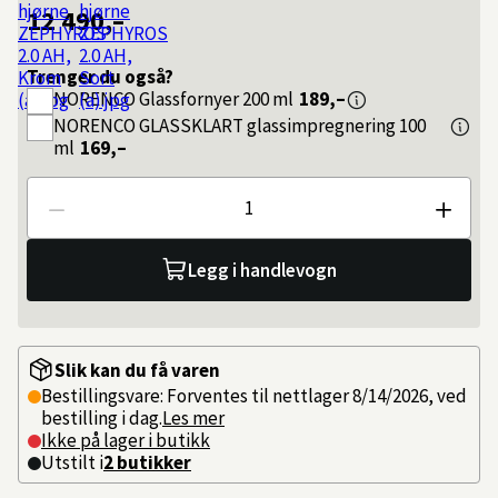
12 490,–
Trenger du også?
NORENCO
Glassfornyer 200 ml
189,–
NORENCO
GLASSKLART glassimpregnering 100
ml
169,–
Antall
Legg i handlevogn
Slik kan du få varen
Bestillingsvare: Forventes til nettlager 8/14/2026, ved
bestilling i dag.
Les mer
Ikke på lager i butikk
Utstilt i
2
butikker