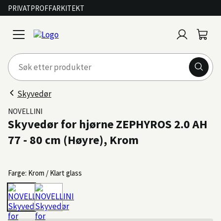
PRIVAT
PROFF
ARKITEKT
Logg
Handl
open
inn
menu
Skyvedør
NOVELLINI
Skyvedør for hjørne ZEPHYROS 2.0 AH
77 - 80 cm (Høyre), Krom
Farge: Krom / Klart glass