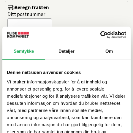
Beregn frakten
Ditt postnummer
PVD-behandlede profiler i krom
Samtykke
Detaljer
Om
Klart, 6 mm herdet glass
Høyremodell
Justerbare trinser med kulelager
Denne nettsiden anvender cookies
OBS! Oppgitt pris er pr. dør
Vi bruker informasjonskapsler for å gi innhold og
Artikkelnr.
101408744
annonser et personlig preg, for å levere sosiale
mediefunksjoner og for å analysere trafikken vår. Vi deler
dessuten informasjon om hvordan du bruker nettstedet
Produktinformasjon
vårt, med partnerne våre innen sosiale medier,
annonsering og analysearbeid, som kan kombinere den
med annen informasjon du har gjort tilgjengelig for dem,
Spesifikasjoner
eller som de har samlet inn gjennom din bruk av