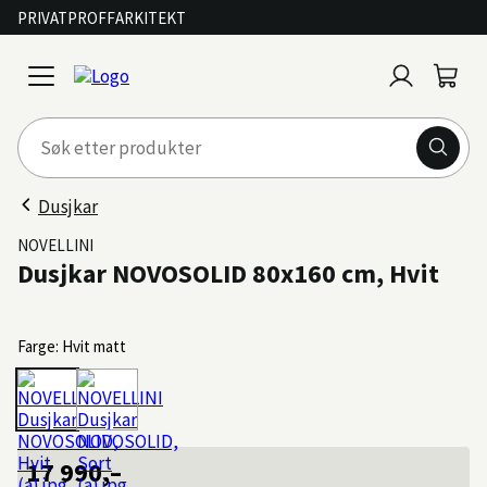
PRIVAT
PROFF
ARKITEKT
Logg
Handl
open
inn
menu
Dusjkar
NOVELLINI
Dusjkar NOVOSOLID 80x160 cm, Hvit
Farge: Hvit matt
17 990,–