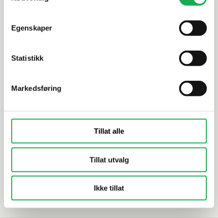
Dokumentasjon
Egenskaper
Statistikk
Alternative produkter
Markedsføring
NOVELLINI
+1 farge
NOVELLINI
Dusjkar NOVOSOLID 80x120 cm, Hvit
Dusjkar N
Tillat alle
14 990,–
15 990,–
Tillat utvalg
Bestillingsvare
Bestillings
Ikke tillat