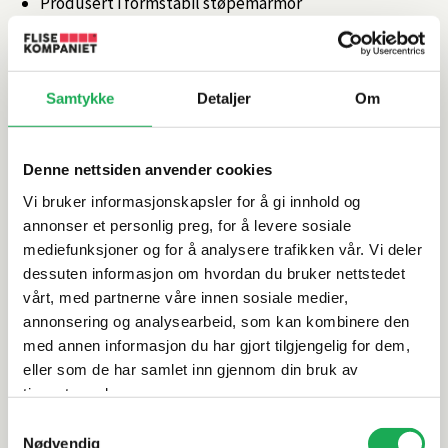
Produsert i formstabil støpemarmor
Passer i kombinasjon med alle dusjløsninger fra
Novellini
Justerbare ben og støpte profilkanter for økt
Samtykke
Detaljer
Om
stabilitet
Matt overflate med natursteinstekstur
Monteres nedfelt eller på eksisterende gulv
Denne nettsiden anvender cookies
Artikkelnr.
101351746
Vi bruker informasjonskapsler for å gi innhold og
annonser et personlig preg, for å levere sosiale
mediefunksjoner og for å analysere trafikken vår. Vi deler
Produktinformasjon
dessuten informasjon om hvordan du bruker nettstedet
vårt, med partnerne våre innen sosiale medier,
annonsering og analysearbeid, som kan kombinere den
Spesifikasjoner
med annen informasjon du har gjort tilgjengelig for dem,
eller som de har samlet inn gjennom din bruk av
Rengjøring og vedlikehold
tjenestene deres.
Samtykkevalg
Nødvendig
Leveringsinformasjon