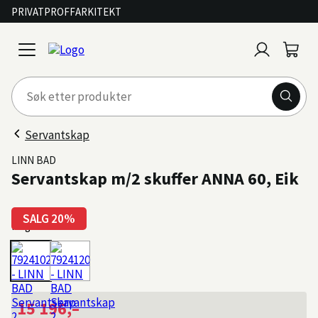
PRIVAT
PROFF
ARKITEKT
Logg
Handl
open
inn
menu
Servantskap
LINN BAD
Servantskap m/2 skuffer ANNA 60, Eik
SALG 20%
Farge: Eik
15 196,–