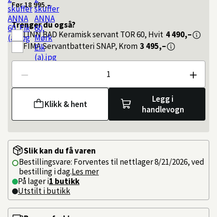
Før
18 995,–
Trenger du også?
LINN BAD
Keramisk servant TOR 60, Hvit
4 490,–
FIMA
Servantbatteri SNAP, Krom
3 495,–
Antall
Legg i
Klikk & hent
handlevogn
Slik kan du få varen
Bestillingsvare: Forventes til nettlager 8/21/2026, ved
bestilling i dag.
Les mer
På lager i
1 butikk
Utstilt i butikk