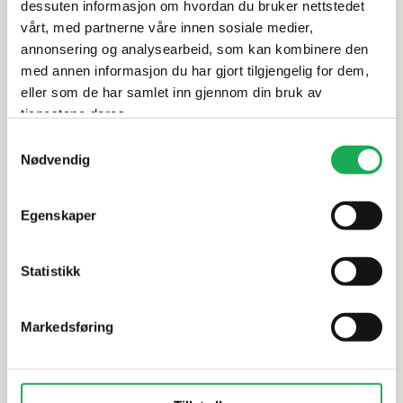
dessuten informasjon om hvordan du bruker nettstedet
Rengjøring og vedlikehold
vårt, med partnerne våre innen sosiale medier,
annonsering og analysearbeid, som kan kombinere den
Leveringsinformasjon
med annen informasjon du har gjort tilgjengelig for dem,
eller som de har samlet inn gjennom din bruk av
tjenestene deres.
Samtykkevalg
Alternative produkter
Nødvendig
-20%
-20%
Egenskaper
LINN BAD
+1 farge
LINN BAD
Servantskap m/2 skuffer ANNA 80, Eik
Servantska
Statistikk
Markedsføring