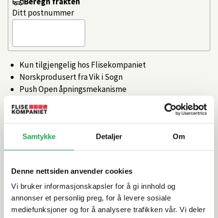
Beregn frakten
Ditt postnummer
Kun tilgjengelig hos Flisekompaniet
Norskprodusert fra Vik i Sogn
Push Open åpningsmekanisme
SoftClose-hengsler
Leveres ferdig sammensatt klar for montering
Artikkelnr.
101474429
Samtykke
Detaljer
Om
Produktinformasjon
Denne nettsiden anvender cookies
Vi bruker informasjonskapsler for å gi innhold og
Spesifikasjoner
annonser et personlig preg, for å levere sosiale
mediefunksjoner og for å analysere trafikken vår. Vi deler