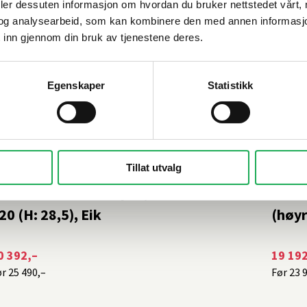
deler dessuten informasjon om hvordan du bruker nettstedet vårt,
og analysearbeid, som kan kombinere den med annen informasjon d
 inn gjennom din bruk av tjenestene deres.
Egenskaper
Statistikk
-20%
-20
Tillat utvalg
INN BAD
+1 farge
LINN B
obbelt servantskap m/2 skuffer ANNA
Serv
20 (H: 28,5), Eik
(høyr
0 392,–
19 192
ør
25 490,–
Før
23 