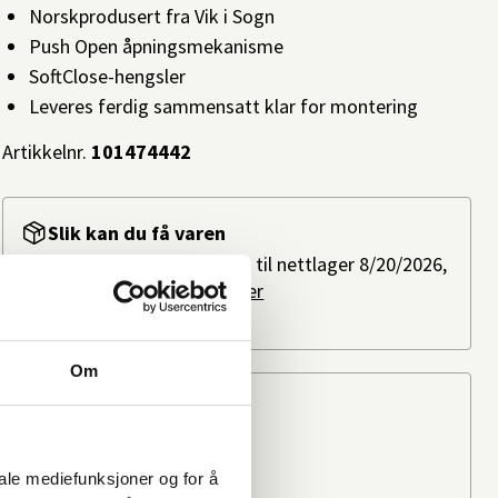
Norskprodusert fra Vik i Sogn
Push Open åpningsmekanisme
SoftClose-hengsler
Leveres ferdig sammensatt klar for montering
Artikkelnr.
101474442
Slik kan du få varen
Bestillingsvare: Forventes til nettlager 8/20/2026,
ved bestilling i dag.
Les mer
Ikke på lager i butikk
Om
Beregn frakten
Ditt postnummer
iale mediefunksjoner og for å