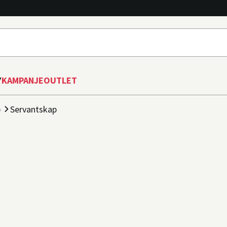
Y
KAMPANJE
OUTLET
p
Servantskap