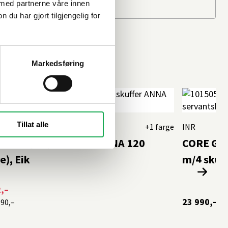
 med partnerne våre innen
u har gjort tilgjengelig for
Markedsføring
%
Tillat alle
AD
+1 farge
INR
antskap m/2 skuffer ANNA 120
CORE GRI
e), Eik
m/4 skuff
,–
23 990,–
990,–