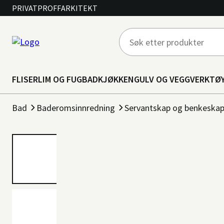
PRIVAT
PROFF
ARKITEKT
FLISER
LIM OG FUG
BAD
KJØKKEN
GULV OG VEGG
VERKTØ
Bad
Baderomsinnredning
Servantskap og benkeska