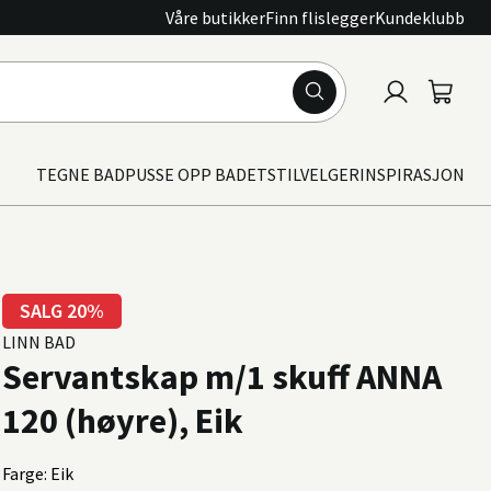
Våre butikker
Finn flislegger
Kundeklubb
Logg
Handle
inn
TEGNE BAD
PUSSE OPP BADET
STILVELGER
INSPIRASJON
SALG 20%
LINN BAD
Servantskap m/1 skuff ANNA
120 (høyre), Eik
Farge: Eik