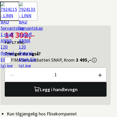
14 392,–
Før
17 990,–
Trenger du også?
FIMA
Servantbatteri SNAP, Krom
3 495,–
Antall
Legg i handlevogn
Kun tilgjengelig hos Flisekompaniet