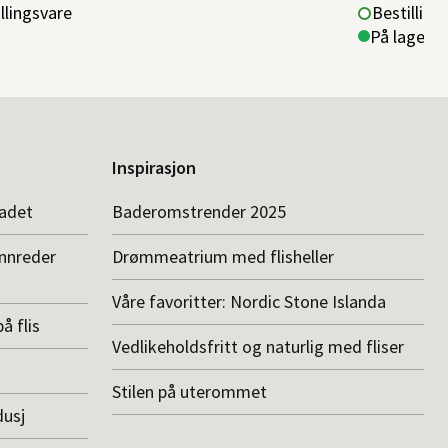
llingsvare
Bestilling
På lager i 
Inspirasjon
badet
Baderomstrender 2025
innreder
Drømmeatrium med flisheller
Våre favoritter: Nordic Stone Islanda
å flis
Vedlikeholdsfritt og naturlig med fliser
Stilen på uterommet
dusj