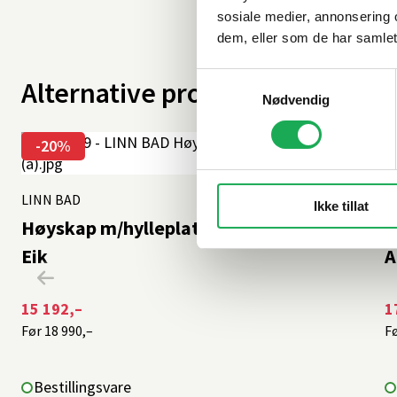
sosiale medier, annonsering 
dem, eller som de har samlet
Samtykkevalg
Alternative produkter
Nødvendig
-20%
LINN BAD
+1 farge
L
Ikke tillat
Høyskap m/hylleplater ANNA 40, Mørk
H
Eik
A
15 192,–
1
Før
18 990,–
F
Bestillingsvare