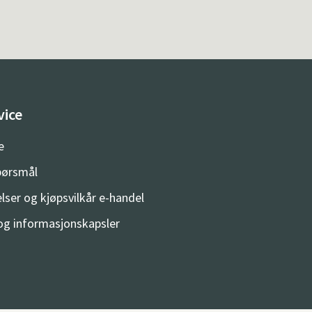
vice
e
spørsmål
lser og kjøpsvilkår e-handel
og informasjonskapsler