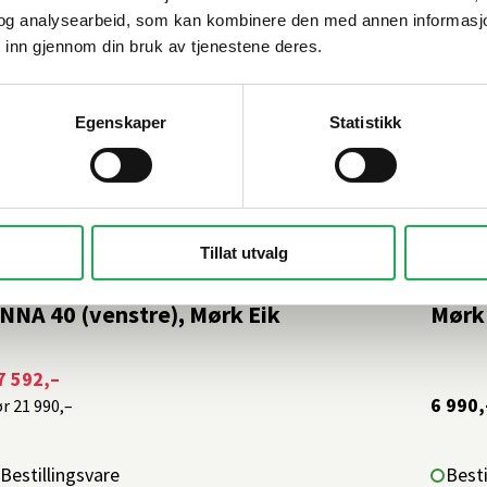
og analysearbeid, som kan kombinere den med annen informasjon d
 inn gjennom din bruk av tjenestene deres.
Egenskaper
Statistikk
-20%
INN BAD
+1 farge
LINN B
Tillat utvalg
øyskap m/hylleplater og dørhyller
Side
NNA 40 (venstre), Mørk Eik
Mørk
7 592,–
6 990,
ør
21 990,–
Bestillingsvare
Besti