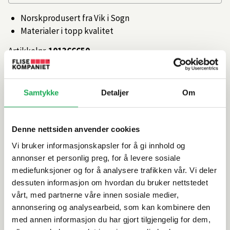
Norskprodusert fra Vik i Sogn
Materialer i topp kvalitet
Artikkelnr.
101366650
Produktinformasjon
Samtykke
Detaljer
Om
Spesifikasjoner
Denne nettsiden anvender cookies
Vi bruker informasjonskapsler for å gi innhold og
Rengjøring og vedlikehold
annonser et personlig preg, for å levere sosiale
mediefunksjoner og for å analysere trafikken vår. Vi deler
Leveringsinformasjon
dessuten informasjon om hvordan du bruker nettstedet
vårt, med partnerne våre innen sosiale medier,
annonsering og analysearbeid, som kan kombinere den
med annen informasjon du har gjort tilgjengelig for dem,