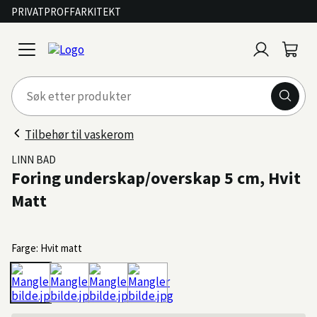
PRIVAT
PROFF
ARKITEKT
Logg
Handl
open
inn
menu
Tilbehør til vaskerom
LINN BAD
Foring underskap/overskap 5 cm, Hvit
Matt
Farge: Hvit matt