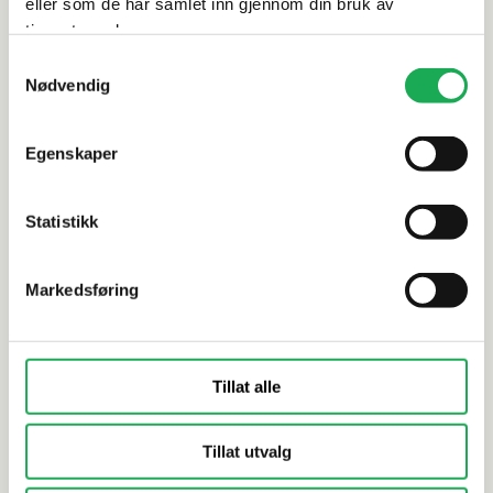
Alternative produkter
eller som de har samlet inn gjennom din bruk av
tjenestene deres.
Samtykkevalg
Nødvendig
LINN BAD
+1 farge
LINN BAD
Dekkside høyskap, Hvit Matt
Dekkside u
Egenskaper
Statistikk
Markedsføring
Tillat alle
Tillat utvalg