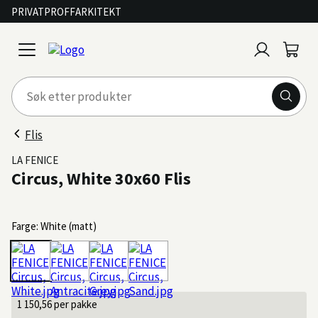
PRIVAT
PROFF
ARKITEKT
Logg
Handl
open
inn
menu
Flis
LA FENICE
Circus, White 30x60 Flis
Farge: White (matt)
1 150,56
per pakke