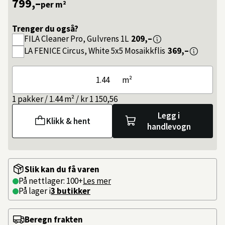
799,–
per m²
Trenger du også?
FILA
Cleaner Pro, Gulvrens 1L
209,–
LA FENICE
Circus, White 5x5 Mosaikkflis
369,–
m²
1 pakker / 1.44 m² / kr 1 150,56
Legg i
Klikk & hent
handlevogn
Slik kan du få varen
På nettlager: 100+
Les mer
På lager i
3 butikker
Beregn frakten