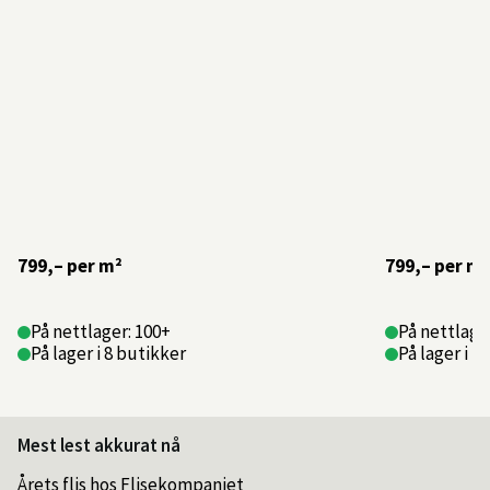
799,–
per m²
799,–
per m²
På nettlager: 100+
På nettlage
På lager i 8 butikker
På lager i 4
Mest lest akkurat nå
Årets flis hos Flisekompaniet