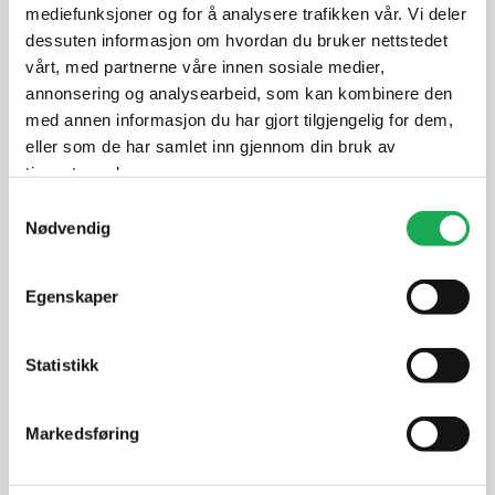
mediefunksjoner og for å analysere trafikken vår. Vi deler
Rengjøring og vedlikehold
dessuten informasjon om hvordan du bruker nettstedet
vårt, med partnerne våre innen sosiale medier,
Leveringsinformasjon
annonsering og analysearbeid, som kan kombinere den
med annen informasjon du har gjort tilgjengelig for dem,
eller som de har samlet inn gjennom din bruk av
Dokumentasjon
tjenestene deres.
Samtykkevalg
Nødvendig
Alternative produkter
Egenskaper
LA FENICE
+4 farger
RAK
Statistikk
Core, Silver 30x60 Flis
Surface 2.
Markedsføring