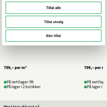
Tillat alle
Tillat utvalg
Ikke tillat
799,–
per m²
799,–
per m²
På nettlager: 99
På nettlage
På lager i 2 butikker
På lager i 3
Mest lest akkurat nå