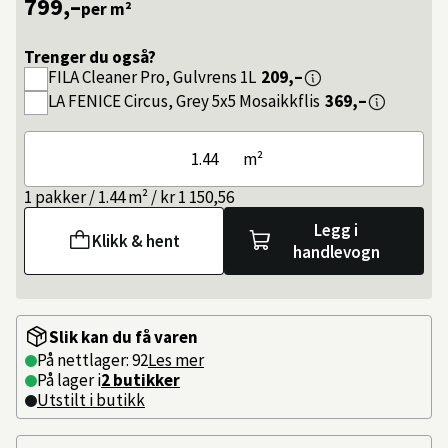
799,–
per m²
Trenger du også?
FILA
Cleaner Pro, Gulvrens 1L
209,–
LA FENICE
Circus, Grey 5x5 Mosaikkflis
369,–
m²
1 pakker / 1.44 m² / kr 1 150,56
Legg i
Klikk & hent
handlevogn
Slik kan du få varen
På nettlager: 92
Les mer
På lager i
2 butikker
Utstilt i butikk