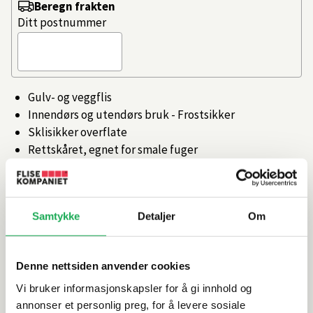
Beregn frakten
Ditt postnummer
Gulv- og veggflis
Innendørs og utendørs bruk - Frostsikker
Sklisikker overflate
Rettskåret, egnet for smale fuger
Tilgjengelig i flere farger og størrelser
Artikkelnr.
101400280
Samtykke
Detaljer
Om
Produktinformasjon
Denne nettsiden anvender cookies
Spesifikasjoner
Vi bruker informasjonskapsler for å gi innhold og
annonser et personlig preg, for å levere sosiale