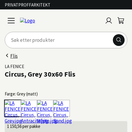
PRIVAT
PROFF
ARKITEKT
Logg
Handl
open
inn
menu
Flis
LA FENICE
Circus, Grey 30x60 Flis
Farge: Grey (matt)
1 150,56
per pakke