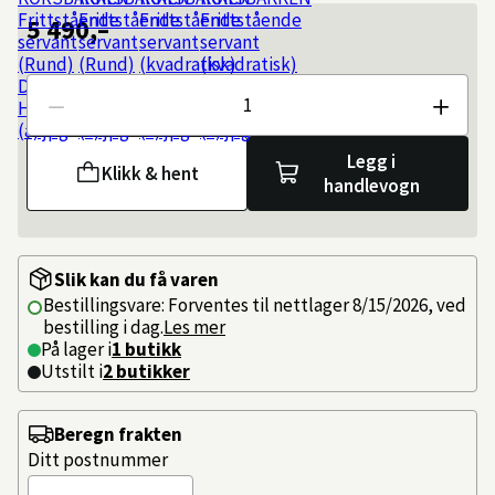
5 490,–
Antall
Legg i
Klikk & hent
handlevogn
Slik kan du få varen
Bestillingsvare: Forventes til nettlager 8/15/2026, ved
bestilling i dag.
Les mer
På lager i
1 butikk
Utstilt i
2
butikker
Beregn frakten
Ditt postnummer