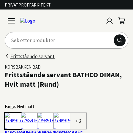
PRIVAT
PROFF
ARKITEKT
Logg
Handl
open
inn
menu
Frittstående servant
KORSBAKKEN BAD
Frittstående servant BATHCO DINAN,
Hvit matt (Rund)
Farge: Hvit matt
+ 2