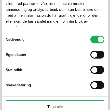
vårt, med partnerne våre innen sosiale medier,
Vurderinger
annonsering og analysearbeid, som kan kombinere den
med annen informasjon du har gjort tilgjengelig for dem,
eller som de har samlet inn gjennom din bruk av
tjenestene deres.
Alternative produkter
Samtykkevalg
Nødvendig
Egenskaper
KORSBAKKEN BAD
INR
Frittstående servant BATHCO CARNAC
SOAK Ø40 Fr
CRU, Hvit
matte
Statistikk
Markedsføring
Tillat alle