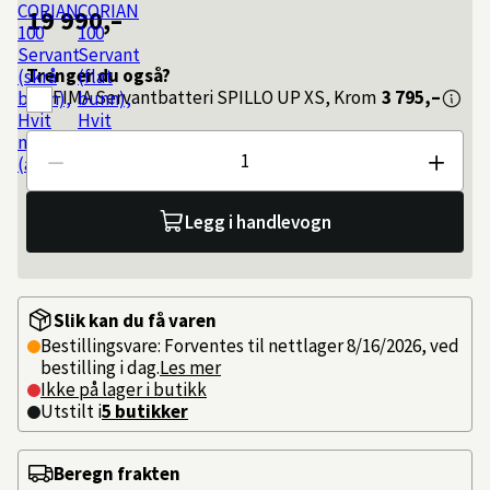
19 990,–
Trenger du også?
FIMA
Servantbatteri SPILLO UP XS, Krom
3 795,–
Antall
Legg i handlevogn
Slik kan du få varen
Bestillingsvare: Forventes til nettlager 8/16/2026, ved
bestilling i dag.
Les mer
Ikke på lager i butikk
Utstilt i
5
butikker
Beregn frakten