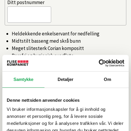
Ditt postnummer
Heldekkende enkelservant for nedfelling
Midtstilt basseng med skrå bunn
Meget slitesterk Corian kompositt
Porefri og hygienisk overflate
Leveres med overløp
Artikkelnr.
101459308
Samtykke
Detaljer
Om
Produktinformasjon
Denne nettsiden anvender cookies
Vi bruker informasjonskapsler for å gi innhold og
Spesifikasjoner
annonser et personlig preg, for å levere sosiale
mediefunksjoner og for å analysere trafikken vår. Vi deler
dessuten informasjon om hvordan du bruker nettstedet