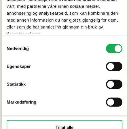
Rengjøring og vedlikehold
vårt, med partnerne våre innen sosiale medier,
annonsering og analysearbeid, som kan kombinere den
Leveringsinformasjon
med annen informasjon du har gjort tilgjengelig for dem,
eller som de har samlet inn gjennom din bruk av
tjenestene deres.
Samtykkevalg
Alternative produkter
Nødvendig
Egenskaper
KORSBAKKEN BAD
KORSBAKKEN 
Keramisk servant SATURN 100, Hvit
CORIAN 12
Statistikk
m/skrå bun
Markedsføring
Tillat alle