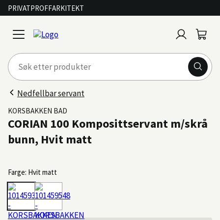
PRIVAT
PROFF
ARKITEKT
Logg
Handl
open
inn
menu
Nedfellbar servant
KORSBAKKEN BAD
CORIAN 100 Komposittservant m/skrå
bunn, Hvit matt
Farge: Hvit matt