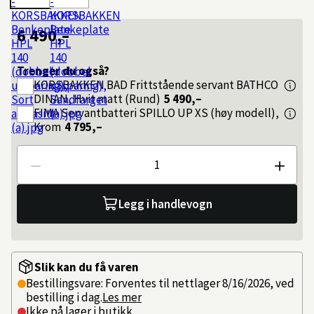
6 490,–
Trenger du også?
KORSBAKKEN BAD
Frittstående servant BATHCO
DINAN, Hvit matt (Rund)
5 490,–
FIMA
Servantbatteri SPILLO UP XS (høy modell),
Krom
4 795,–
Antall
Legg i handlevogn
Slik kan du få varen
Bestillingsvare: Forventes til nettlager 8/16/2026, ved
bestilling i dag.
Les mer
Ikke på lager i butikk