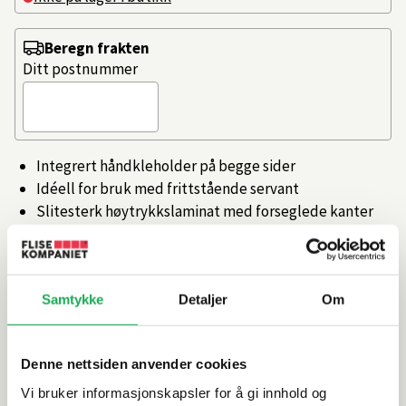
Beregn frakten
Ditt postnummer
Integrert håndkleholder på begge sider
Idéell for bruk med frittstående servant
Slitesterk høytrykkslaminat med forseglede kanter
Passer både servantskap og benkeskap
Leveres uten forboret hull til servant og
servantbatteri
Samtykke
Detaljer
Om
Artikkelnr.
101369962
Denne nettsiden anvender cookies
Produktinformasjon
Vi bruker informasjonskapsler for å gi innhold og