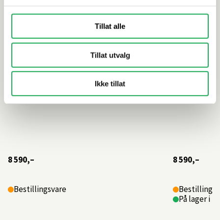
Tillat alle
Tillat utvalg
Ikke tillat
8 590,–
8 590,–
Bestillingsvare
Bestillings
På lager i 1