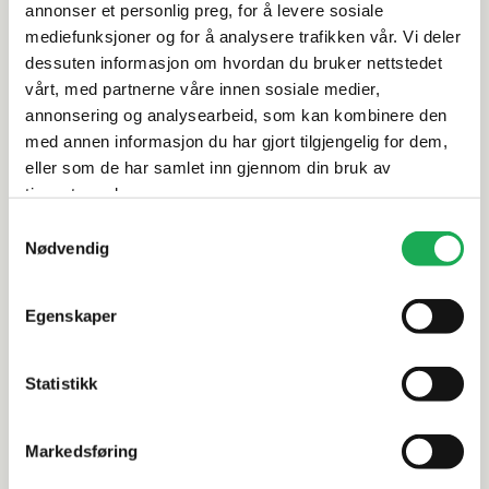
annonser et personlig preg, for å levere sosiale
Spesifikasjoner
mediefunksjoner og for å analysere trafikken vår. Vi deler
dessuten informasjon om hvordan du bruker nettstedet
vårt, med partnerne våre innen sosiale medier,
Rengjøring og vedlikehold
annonsering og analysearbeid, som kan kombinere den
med annen informasjon du har gjort tilgjengelig for dem,
Leveringsinformasjon
eller som de har samlet inn gjennom din bruk av
tjenestene deres.
Samtykkevalg
Nødvendig
Alternative produkter
Egenskaper
KORSBAKKEN BAD
+1 farge
KORSBAKKEN 
Statistikk
Benkeplate HPL m/integrert
Benkeplat
håndkleholder på én side 170 cm,
håndklehol
Markedsføring
Sandfarget
Sort antra