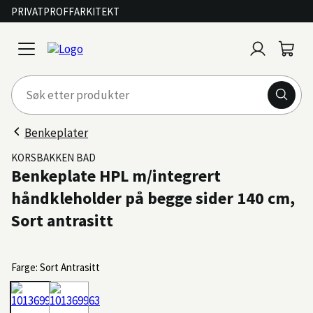
PRIVAT
PROFF
ARKITEKT
Logg
Handl
open
inn
menu
Benkeplater
KORSBAKKEN BAD
Benkeplate HPL m/integrert
håndkleholder på begge sider 140 cm,
Sort antrasitt
Farge: Sort Antrasitt