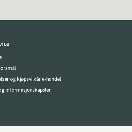
vice
e
spørsmål
lser og kjøpsvilkår e-handel
og informasjonskapsler