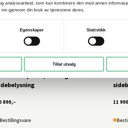
og analysearbeid, som kan kombinere den med annen informasjon d
 inn gjennom din bruk av tjenestene deres.
Egenskaper
Statistikk
Tillat utvalg
NR
INR
CENE 80 Speil m/vinklingsbar LED
SCENE
idebelysning
sideb
0 890,–
11 990
Bestillingsvare
Besti