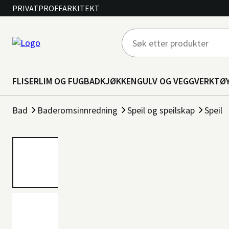
PRIVAT
PROFF
ARKITEKT
FLISER
LIM OG FUG
BAD
KJØKKEN
GULV OG VEGG
VERKTØ
Bad
Baderomsinnredning
Speil og speilskap
Speil