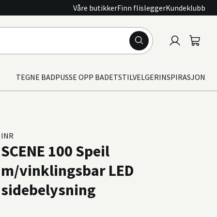
Våre butikker
Finn flislegger
Kundeklubb
Logg
Handle
inn
TEGNE BAD
PUSSE OPP BADET
STILVELGER
INSPIRASJON
INR
SCENE 100 Speil
m/vinklingsbar LED
sidebelysning