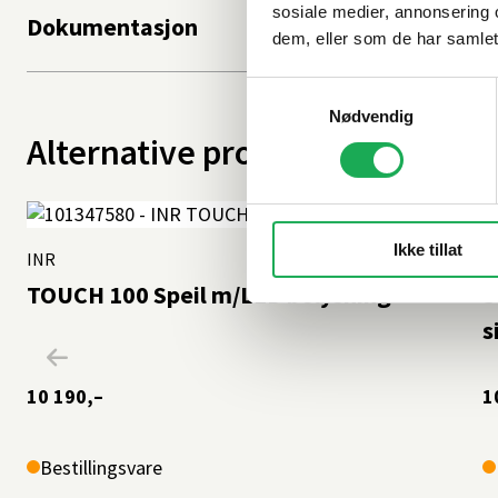
sosiale medier, annonsering 
Dokumentasjon
dem, eller som de har samlet
Samtykkevalg
Nødvendig
Alternative produkter
Ikke tillat
INR
I
TOUCH 100 Speil m/LED belysning
S
s
10 190,–
1
Bestillingsvare