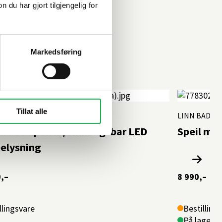
u har gjort tilgjengelig for
Markedsføring
Tillat alle
LINN BAD
 120 Speil m/vinklingsbar LED
Speil m/
elysning
,–
8 990,–
llingsvare
Bestilling
På lager i 