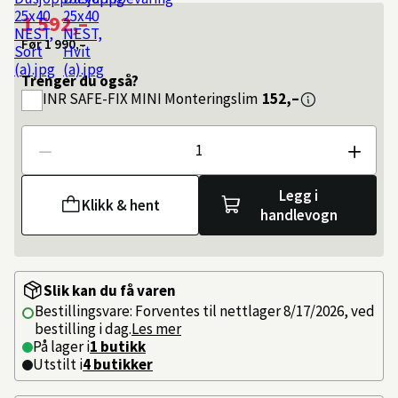
1 592,–
Før
1 990,–
Trenger du også?
INR
SAFE-FIX MINI Monteringslim
152,–
Antall
Legg i
Klikk & hent
handlevogn
Slik kan du få varen
Bestillingsvare: Forventes til nettlager 8/17/2026, ved
bestilling i dag.
Les mer
På lager i
1 butikk
Utstilt i
4
butikker