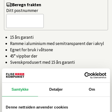
Beregn frakten
Ditt postnummer
15 års garanti
Ramme i aluminium med semitransparent dør i akryl
Egnet for bruk i våtsone
45° vippbar dør
Svenskprodusert med 15 års garanti
Artikkelnr.
101349903
Samtykke
Detaljer
Om
Produktinformasjon
Spesifikasjoner
Denne nettsiden anvender cookies