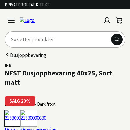
PRIVAT
PROFF
ARKITEKT
Logg
Handl
open
inn
menu
Dusjoppbevaring
INR
NEST Dusjoppbevaring 40x25, Sort
matt
SALG 20%
Farge: Sort matt / Dark frost