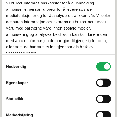
Vi bruker informasjonskapsler for å gi innhold og
Rengjøring og vedlikehold
annonser et personlig preg, for å levere sosiale
mediefunksjoner og for å analysere trafikken vår. Vi deler
dessuten informasjon om hvordan du bruker nettstedet
Leveringsinformasjon
vårt, med partnerne våre innen sosiale medier,
annonsering og analysearbeid, som kan kombinere den
Vurderinger
med annen informasjon du har gjort tilgjengelig for dem,
eller som de har samlet inn gjennom din bruk av
tjenestene deres.
Dokumentasjon
Samtykkevalg
Nødvendig
Alternative produkter
Egenskaper
-20%
-20%
Statistikk
INR
+1 farge
INR
CASE Dusjoppbevaring 25x25, Sort
BOX Dusjo
Markedsføring