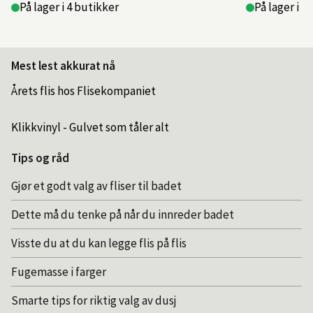
På lager i 4 butikker
På lager i 1
Mest lest akkurat nå
Årets flis hos Flisekompaniet
Klikkvinyl - Gulvet som tåler alt
Tips og råd
Gjør et godt valg av fliser til badet
Dette må du tenke på når du innreder badet
Visste du at du kan legge flis på flis
Fugemasse i farger
Smarte tips for riktig valg av dusj