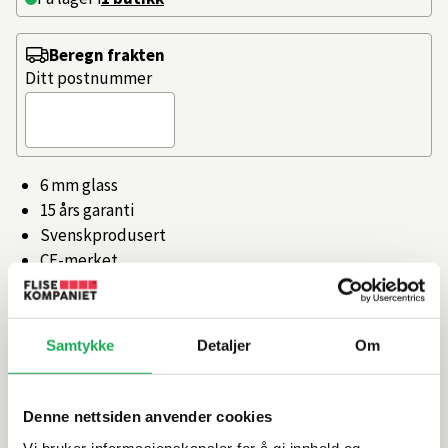
Beregn frakten
Ditt postnummer
6 mm glass
15 års garanti
Svenskprodusert
CE-merket
Svenskprodusert med 15 års garanti
Artikkelnr.
101349687
Samtykke
Detaljer
Om
Produktinformasjon
Denne nettsiden anvender cookies
Vi bruker informasjonskapsler for å gi innhold og