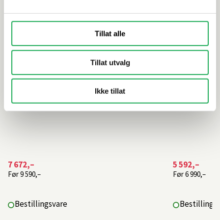
Tillat alle
Tillat utvalg
Ikke tillat
7 672,–
5 592,–
Før
9 590,–
Før
6 990,–
Bestillingsvare
Bestillings