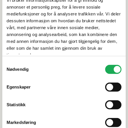
Spesifikasjoner
annonser et personlig preg, for å levere sosiale
mediefunksjoner og for å analysere trafikken vår. Vi deler
Rengjøring og vedlikehold
dessuten informasjon om hvordan du bruker nettstedet
vårt, med partnerne våre innen sosiale medier,
annonsering og analysearbeid, som kan kombinere den
Leveringsinformasjon
med annen informasjon du har gjort tilgjengelig for dem,
eller som de har samlet inn gjennom din bruk av
Dokumentasjon
tjenestene deres.
Samtykkevalg
Nødvendig
Alternative produkter
Egenskaper
-20%
-20%
Statistikk
INR
+3 farger
INR
LINC JOSEPHINE Slagdør (buet) 78,
LINC 2 ORI
Sort matt
87,5, Sort
Markedsføring