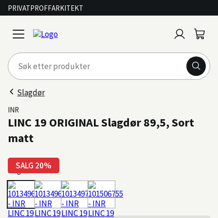
PRIVAT
PROFF
ARKITEKT
Logg
Handl
open
inn
menu
Slagdør
INR
LINC 19 ORIGINAL Slagdør 89,5, Sort
matt
SALG 20%
Farge: Sort matt