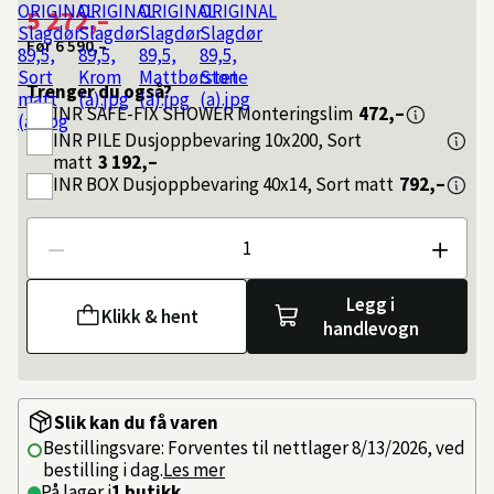
5 272,–
Før
6 590,–
Trenger du også?
INR
SAFE-FIX SHOWER Monteringslim
472,–
INR
PILE Dusjoppbevaring 10x200, Sort
matt
3 192,–
INR
BOX Dusjoppbevaring 40x14, Sort matt
792,–
Antall
Legg i
Klikk & hent
handlevogn
Slik kan du få varen
Bestillingsvare: Forventes til nettlager 8/13/2026, ved
bestilling i dag.
Les mer
På lager i
1 butikk