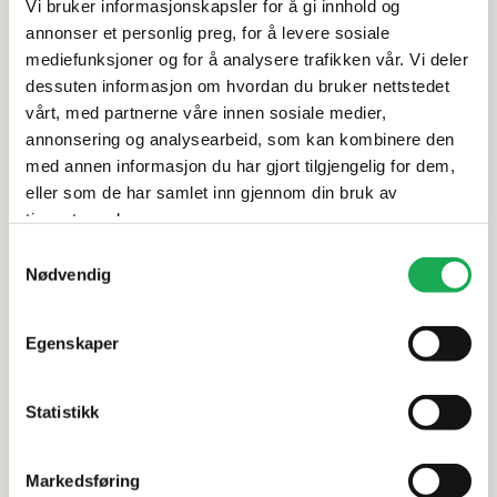
Vi bruker informasjonskapsler for å gi innhold og
annonser et personlig preg, for å levere sosiale
Spesifikasjoner
mediefunksjoner og for å analysere trafikken vår. Vi deler
dessuten informasjon om hvordan du bruker nettstedet
Rengjøring og vedlikehold
vårt, med partnerne våre innen sosiale medier,
annonsering og analysearbeid, som kan kombinere den
med annen informasjon du har gjort tilgjengelig for dem,
Leveringsinformasjon
eller som de har samlet inn gjennom din bruk av
tjenestene deres.
Dokumentasjon
Samtykkevalg
Nødvendig
Alternative produkter
Egenskaper
Statistikk
INR
+5 farger
INR
CORE NEMA 100 Servantskap m/2
CORE GRIP
Markedsføring