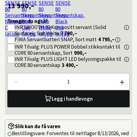
13 990,–
Trenger du også?
INR
SMOOTH 80 Kompositt servant (Solid
Surface), Soft White
7 790,–
FIMA
Servantbatteri SNAP, Sort matt
4 795,–
INR
Tilvalg: PLUS POWER Dobbel stikkontakt til
CORE 80 servantskap, Sort
990,–
INR
Tilvalg: PLUS LIGHT LED belysningspakke til
CORE 80 servantskap
3 490,–
Antall
Legg i handlevogn
Slik kan du få varen
Bestillingsvare: Forventes til nettlager 8/13/2026, ved