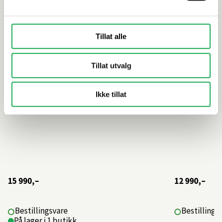
skuffer, Natural Oak
skuffer, N
Tillat alle
Tillat utvalg
Ikke tillat
15 990,–
12 990,–
Bestillingsvare
Bestillings
På lager i 1 butikk