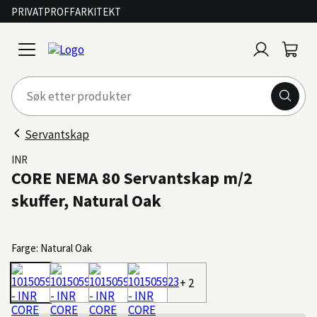
PRIVAT
PROFF
ARKITEKT
Logg
Handl
open
inn
menu
Servantskap
INR
CORE NEMA 80 Servantskap m/2
skuffer, Natural Oak
Farge: Natural Oak
+ 2