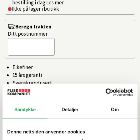
bestilling i dag.
Les mer
Ikke på lager i butikk
Beregn frakten
Ditt postnummer
Eikefiner
15 års garanti
Svenskprodusert
Antisklimatter i alle skuffer.
Hele 15 års garanti!
Samtykke
Detaljer
Om
Artikkelnr.
101505921
Denne nettsiden anvender cookies
Produktinformasjon