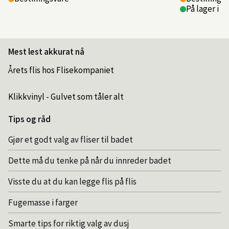
På lager i 1
Mest lest akkurat nå
Årets flis hos Flisekompaniet
Klikkvinyl - Gulvet som tåler alt
Tips og råd
Gjør et godt valg av fliser til badet
Dette må du tenke på når du innreder badet
Visste du at du kan legge flis på flis
Fugemasse i farger
Smarte tips for riktig valg av dusj