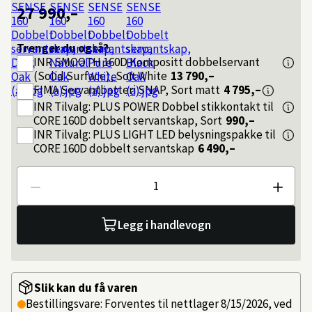
27 990,–
Trenger du også?
INR
SMOOTH 160D Kompositt dobbelservant
(Solid Surface), Soft White
13 790,–
FIMA
Servantbatteri SNAP, Sort matt
4 795,–
INR
Tilvalg: PLUS POWER Dobbel stikkontakt til
CORE 160D dobbelt servantskap, Sort
990,–
INR
Tilvalg: PLUS LIGHT LED belysningspakke til
CORE 160D dobbelt servantskap
6 490,–
Antall
Legg i handlevogn
Slik kan du få varen
Bestillingsvare: Forventes til nettlager 8/15/2026, ved