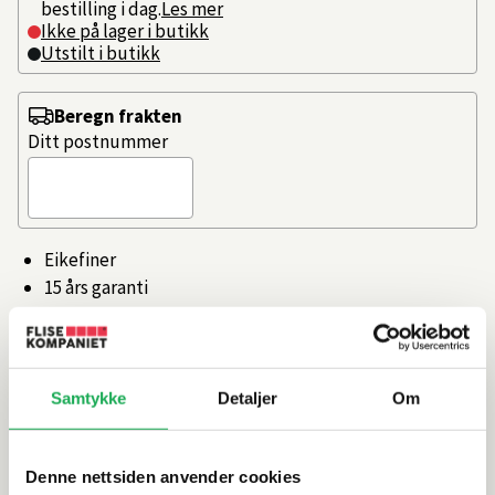
bestilling i dag.
Les mer
Ikke på lager i butikk
Utstilt i butikk
Beregn frakten
Ditt postnummer
Eikefiner
15 års garanti
Svenskprodusert
Antisklimatter i alle skuffer.
Hele 15 års garanti!
Samtykke
Detaljer
Om
Artikkelnr.
101505957
Denne nettsiden anvender cookies