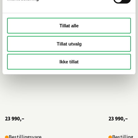
CORE NEMA 120D Dobbelt
CORE GRIP
servantskap m/4 skuffer, Dark Oak
servantska
Tillat alle
Tillat utvalg
Ikke tillat
23 990,–
23 990,–
Bestillingsvare
Bestillings