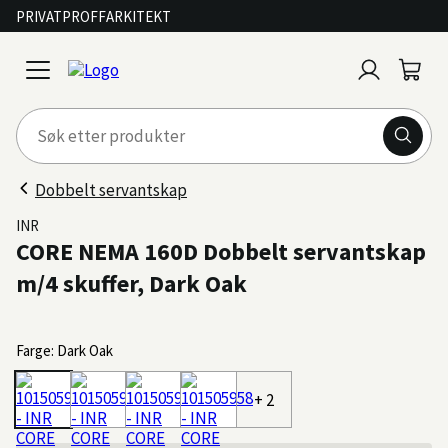
PRIVAT
PROFF
ARKITEKT
Logg
Handl
open
inn
menu
Dobbelt servantskap
INR
CORE NEMA 160D Dobbelt servantskap
m/4 skuffer, Dark Oak
Farge: Dark Oak
+ 2