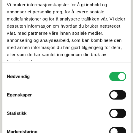
Produktinformasjon
Vi bruker informasjonskapsler for å gi innhold og
annonser et personlig preg, for å levere sosiale
Spesifikasjoner
mediefunksjoner og for å analysere trafikken vår. Vi deler
dessuten informasjon om hvordan du bruker nettstedet
vårt, med partnerne våre innen sosiale medier,
Rengjøring og vedlikehold
annonsering og analysearbeid, som kan kombinere den
med annen informasjon du har gjort tilgjengelig for dem,
Leveringsinformasjon
eller som de har samlet inn gjennom din bruk av
tjenestene deres.
Dokumentasjon
Samtykkevalg
Nødvendig
Egenskaper
Alternative produkter
Statistikk
INR
+5 farger
INR
Markedsføring