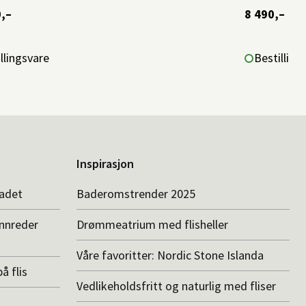
,–
8 490,–
llingsvare
Bestilling
Inspirasjon
badet
Baderomstrender 2025
innreder
Drømmeatrium med flisheller
Våre favoritter: Nordic Stone Islanda
å flis
Vedlikeholdsfritt og naturlig med fliser