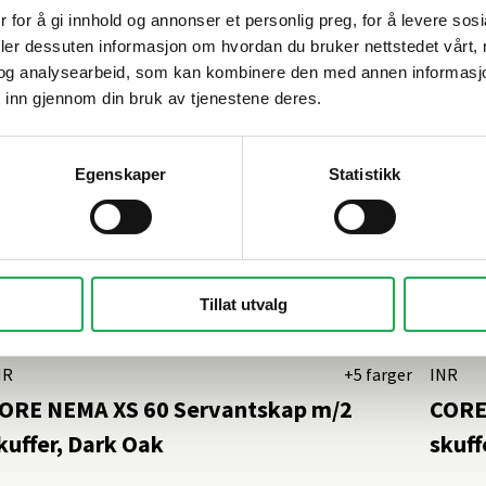
 for å gi innhold og annonser et personlig preg, for å levere sos
deler dessuten informasjon om hvordan du bruker nettstedet vårt,
og analysearbeid, som kan kombinere den med annen informasjon d
 inn gjennom din bruk av tjenestene deres.
Egenskaper
Statistikk
Tillat utvalg
NR
+5 farger
INR
ORE NEMA XS 60 Servantskap m/2
CORE
kuffer, Dark Oak
skuff