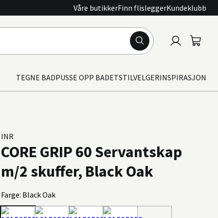
Våre butikker
Finn flislegger
Kundeklubb
Logg
Handle
inn
TEGNE BAD
PUSSE OPP BADET
STILVELGER
INSPIRASJON
INR
CORE GRIP 60 Servantskap
m/2 skuffer, Black Oak
Farge: Black Oak