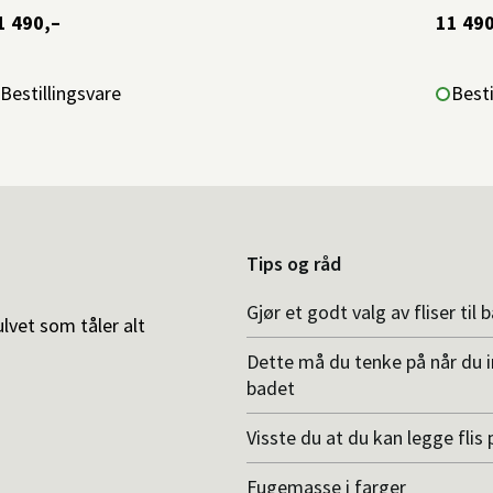
1 490,–
11 490
Bestillingsvare
Besti
Tips og råd
Gjør et godt valg av fliser til 
ulvet som tåler alt
Dette må du tenke på når du 
badet
Visste du at du kan legge flis p
Fugemasse i farger