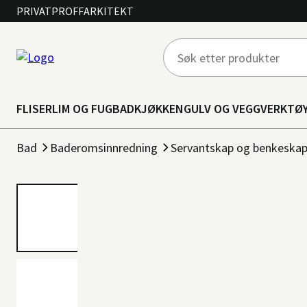
PRIVAT
PROFF
ARKITEKT
FLISER
LIM OG FUG
BAD
KJØKKEN
GULV OG VEGG
VERKTØ
Bad
Baderomsinnredning
Servantskap og benkeska