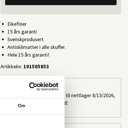
Eikefiner
15 års garanti
Svenskprodusert
Antisklimatter i alle skuffer.
Hele 15 års garanti!
Artikkelnr.
101505853
Slik kan du få varen
Bestillingsvare: Forventes til nettlager 8/13/2026,
ved bestilling i dag.
Les mer
Om
Ikke på lager i butikk