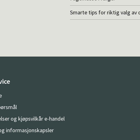
Smarte tips for riktig valg av 
vice
e
spørsmål
lser og kjøpsvilkår e-handel
og informasjonskapsler