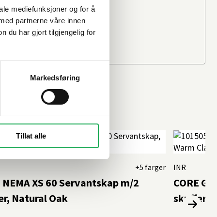
Beregn frakten
iale mediefunksjoner og for å
Ditt postnummer
 med partnerne våre innen
u har gjort tilgjengelig for
Markedsføring
Tillat alle
+5 farger
INR
 NEMA XS 60 Servantskap m/2
CORE GRI
er, Natural Oak
skuffer, 