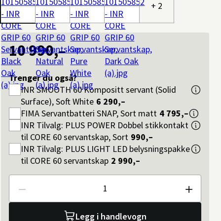
+ 2
10 990,–
Trenger du også?
INR
SMOOTH 60 Kompositt servant (Solid
Surface), Soft White
6 290,–
FIMA
Servantbatteri SNAP, Sort matt
4 795,–
INR
Tilvalg: PLUS POWER Dobbel stikkontakt
til CORE 60 servantskap, Sort
990,–
INR
Tilvalg: PLUS LIGHT LED belysningspakke
til CORE 60 servantskap
2 990,–
Antall
Legg i handlevogn