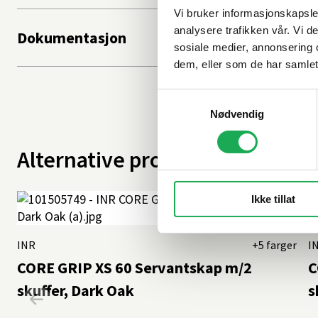
Vi bruker informasjonskapsler
analysere trafikken vår. Vi 
Dokumentasjon
sosiale medier, annonsering 
dem, eller som de har samlet
Samtykkevalg
Nødvendig
Alternative produkter
Ikke tillat
INR
+5 farger
I
CORE GRIP XS 60 Servantskap m/2
C
skuffer, Dark Oak
s