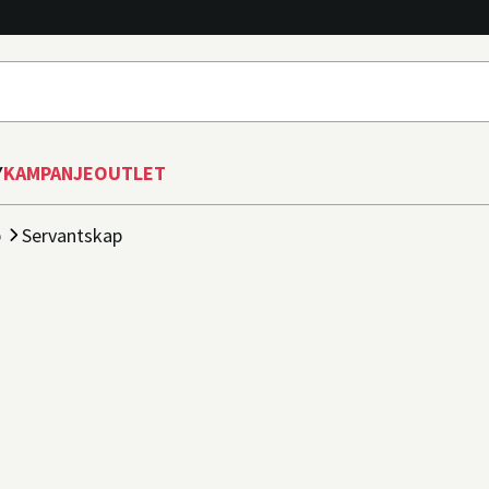
Y
KAMPANJE
OUTLET
p
Servantskap