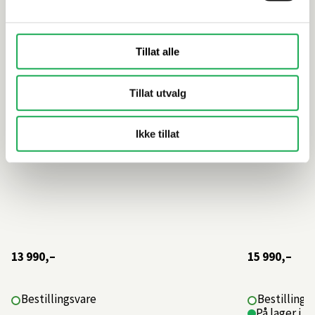
skuffer, Warm Clay
skuffer, N
Tillat alle
Tillat utvalg
Ikke tillat
13 990,–
15 990,–
Bestillingsvare
Bestillings
På lager i 1