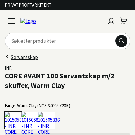
PRIVAT
PROFF
ARKITEKT
Logg
Handl
open
inn
menu
Servantskap
INR
CORE AVANT 100 Servantskap m/2
skuffer, Warm Clay
Farge: Warm Clay (NCS S4005-Y20R)