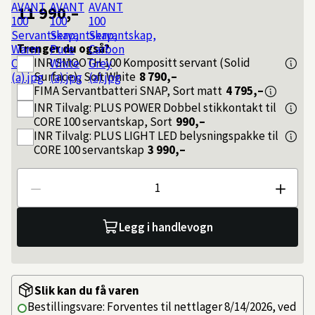
11 990,–
Trenger du også?
INR
SMOOTH 100 Kompositt servant (Solid
Surface), Soft White
8 790,–
FIMA
Servantbatteri SNAP, Sort matt
4 795,–
INR
Tilvalg: PLUS POWER Dobbel stikkontakt til
CORE 100 servantskap, Sort
990,–
INR
Tilvalg: PLUS LIGHT LED belysningspakke til
CORE 100 servantskap
3 990,–
Antall
Legg i handlevogn
Slik kan du få varen
Bestillingsvare: Forventes til nettlager 8/14/2026, ved