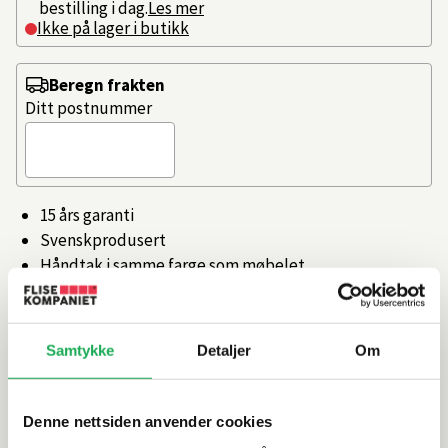
bestilling i dag.
Les mer
Ikke på lager i butikk
Beregn frakten
Ditt postnummer
15 års garanti
Svenskprodusert
Håndtak i samme farge som møbelet
Antisklimatter i alle skuffer.
Hele 15 års garanti!
Samtykke
Detaljer
Om
Artikkelnr.
101505837
Denne nettsiden anvender cookies
Produktinformasjon