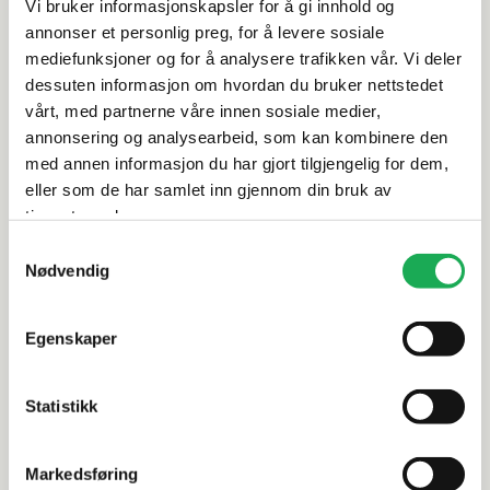
Vi bruker informasjonskapsler for å gi innhold og
annonser et personlig preg, for å levere sosiale
Spesifikasjoner
mediefunksjoner og for å analysere trafikken vår. Vi deler
dessuten informasjon om hvordan du bruker nettstedet
Rengjøring og vedlikehold
vårt, med partnerne våre innen sosiale medier,
annonsering og analysearbeid, som kan kombinere den
med annen informasjon du har gjort tilgjengelig for dem,
Leveringsinformasjon
eller som de har samlet inn gjennom din bruk av
tjenestene deres.
Dokumentasjon
Samtykkevalg
Nødvendig
Alternative produkter
Egenskaper
Statistikk
INR
+5 farger
INR
CORE NEMA 100 Servantskap m/2
CORE NEMA
Markedsføring