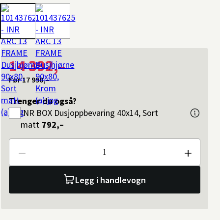
14 392,–
Før
17 990,–
Trenger du også?
INR
BOX Dusjoppbevaring 40x14, Sort
matt
792,–
Antall
Legg i handlevogn