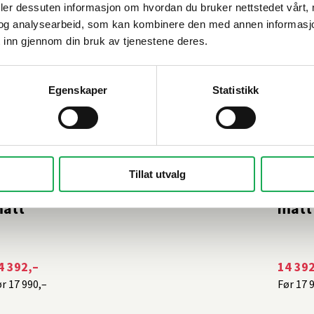
deler dessuten informasjon om hvordan du bruker nettstedet vårt,
og analysearbeid, som kan kombinere den med annen informasjon d
 inn gjennom din bruk av tjenestene deres.
Egenskaper
Statistikk
-20%
-20
NR
+4 farger
INR
Tillat utvalg
RC 13 ORIGINAL Dusjhjørne 80x90, Sort
ARC 1
att
matt
4 392,–
14 392
ør
17 990,–
Før
17 