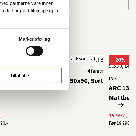
 med partnerne våre innen
u har gjort tilgjengelig for
Markedsføring
%
-20%
+4 farger
Tillat alle
INR
3 ORIGINAL Dusjhjørne 90x90, Sort
ARC 13 O
Mattbørs
,–
15 992,–
990,–
Før
19 990,–