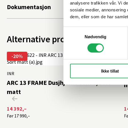
analysere trafikken vår. Vi 
Dokumentasjon
sosiale medier, annonsering 
dem, eller som de har samlet
Samtykkevalg
Alternative produkter
Nødvendig
-20%
I
Ikke tillat
INR
+1 farge
A
ARC 13 FRAME Dusjhjørne 90x90, Sort
m
matt
14 392,–
1
Før
17 990,–
F