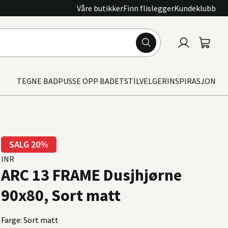
Våre butikker
Finn flislegger
Kundeklubb
Logg
Handle
inn
TEGNE BAD
PUSSE OPP BADET
STILVELGER
INSPIRASJON
SALG 20%
INR
ARC 13 FRAME Dusjhjørne
90x80, Sort matt
Farge: Sort matt