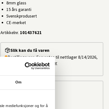
8mm glass
15 års garanti
Svenskprodusert
CE-merket
Artikkelnr.
101437621
Slik kan du få varen
Bestillingsvare: Forventes til nettlager 8/14/2026,
ved bestilling i dag.
Les mer
Ikke på lager i butikk
Om
Beregn frakten
Ditt postnummer
iale mediefunksjoner og for å