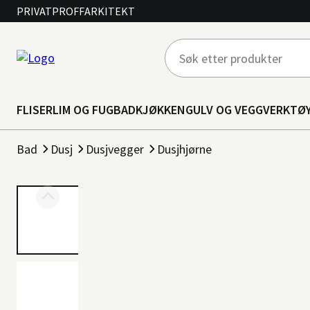
PRIVAT
PROFF
ARKITEKT
FLISER
LIM OG FUG
BAD
KJØKKEN
GULV OG VEGG
VERKTØ
Bad
Dusj
Dusjvegger
Dusjhjørne