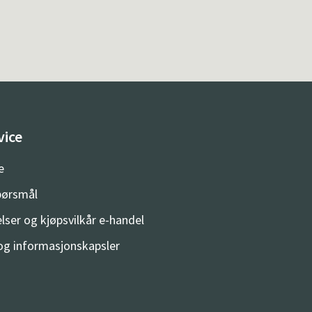
vice
e
spørsmål
lser og kjøpsvilkår e-handel
og informasjonskapsler