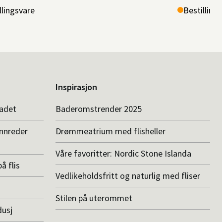
llingsvare
Bestilling
Inspirasjon
badet
Baderomstrender 2025
innreder
Drømmeatrium med flisheller
Våre favoritter: Nordic Stone Islanda
å flis
Vedlikeholdsfritt og naturlig med fliser
Stilen på uterommet
dusj