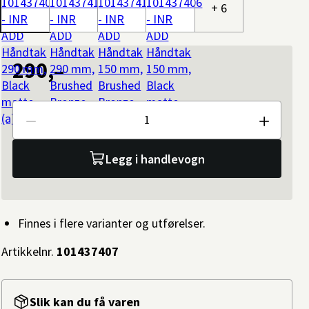
+ 6
290,–
Antall
Legg i handlevogn
Finnes i flere varianter og utførelser.
Artikkelnr.
101437407
Slik kan du få varen