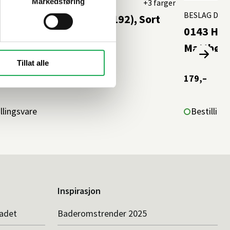
Markedsføring
 DESIGN
+3 farger
BESLAG DES
Håndtak 201 mm (C/C:192), Sort
0143 Hån
Mattbørs
Tillat alle
179,–
llingsvare
Bestilling
Inspirasjon
badet
Baderomstrender 2025