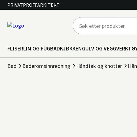
PRIVAT
PROFF
ARKITEKT
FLISER
LIM OG FUG
BAD
KJØKKEN
GULV OG VEGG
VERKTØ
Bad
Baderomsinnredning
Håndtak og knotter
Hån