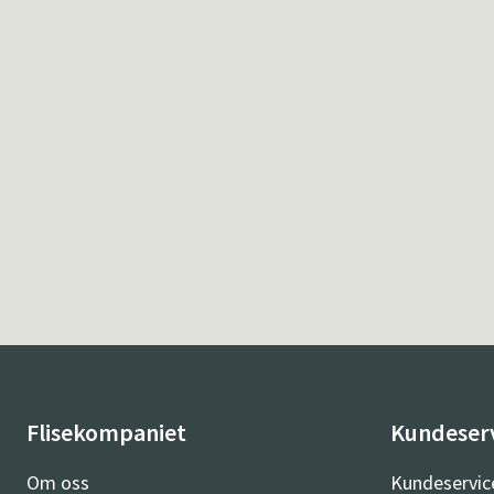
Flisekompaniet
Kundeser
Om oss
Kundeservic