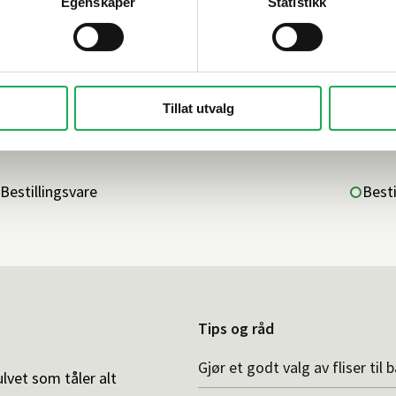
Egenskaper
Statistikk
BESLAG
ESLAG DESIGN
+3 farger
0143 
ELIX Håndtak 617 mm (C/C:608), Sort
att
Tillat utvalg
19,–
139,–
Bestillingsvare
Besti
Tips og råd
Gjør et godt valg av fliser til 
ulvet som tåler alt