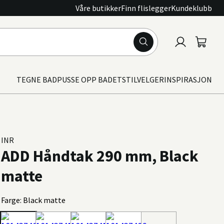
Våre butikker
Finn flislegger
Kundeklubb
Logg
Handle
inn
TEGNE BAD
PUSSE OPP BADET
STILVELGER
INSPIRASJON
INR
ADD Håndtak 290 mm, Black
matte
Farge: Black matte