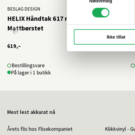
Nødvendig
BESLAG DESIGN
+3 farger
B
HELIX Håndtak 617 mm (C/C:608),
H
Mattbørstet
m
Ikke tillat
619,–
6
Bestillingsvare
På lager i 1 butikk
Mest lest akkurat nå
Årets flis hos Flisekompaniet
Klikkvinyl - G