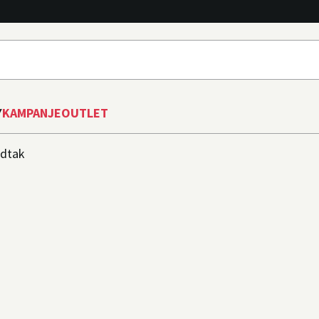
Y
KAMPANJE
OUTLET
dtak