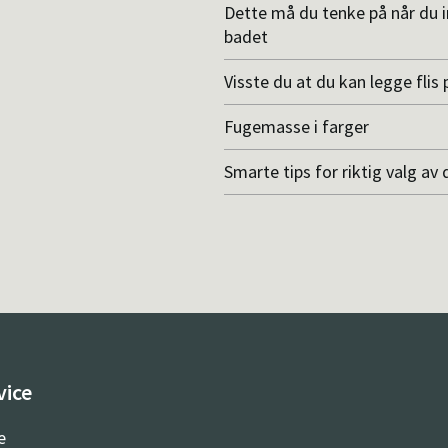
Dette må du tenke på når du 
badet
Visste du at du kan legge flis p
Fugemasse i farger
Smarte tips for riktig valg av 
vice
e