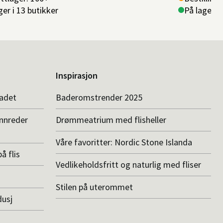
ger i 13 butikker
På lager i 
Inspirasjon
badet
Baderomstrender 2025
innreder
Drømmeatrium med flisheller
Våre favoritter: Nordic Stone Islanda
å flis
Vedlikeholdsfritt og naturlig med fliser
Stilen på uterommet
dusj