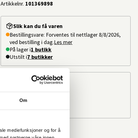
Artikkelnr.
101369898
Slik kan du få varen
Bestillingsvare: Forventes til nettlager 8/8/2026,
ved bestilling i dag.
Les mer
På lager i
1 butikk
Utstilt i
7
butikker
Beregn frakten
Ditt postnummer
Om
iale mediefunksjoner og for å
 med partnerne våre innen