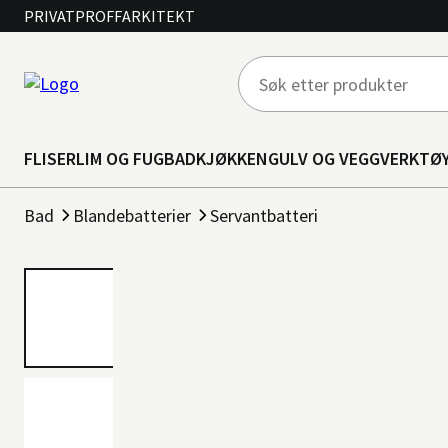
PRIVAT
PROFF
ARKITEKT
FLISER
LIM OG FUG
BAD
KJØKKEN
GULV OG VEGG
VERKTØ
Bad
Blandebatterier
Servantbatteri