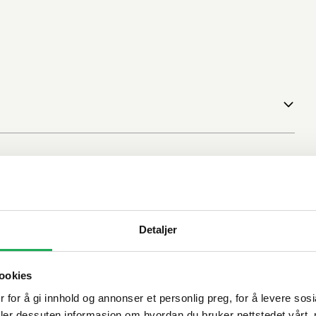
Detaljer
ookies
 for å gi innhold og annonser et personlig preg, for å levere sos
deler dessuten informasjon om hvordan du bruker nettstedet vårt,