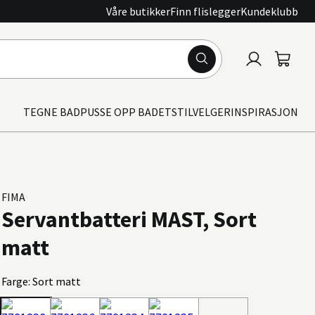
Våre butikker
Finn flislegger
Kundeklubb
Logg
Handle
inn
TEGNE BAD
PUSSE OPP BADET
STILVELGER
INSPIRASJON
FIMA
Servantbatteri MAST, Sort
matt
Farge: Sort matt