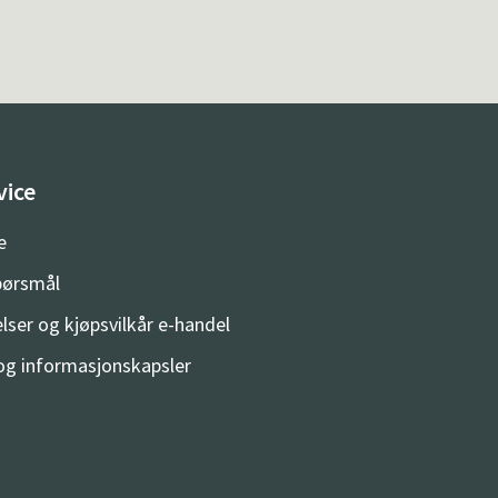
vice
e
spørsmål
lser og kjøpsvilkår e-handel
og informasjonskapsler