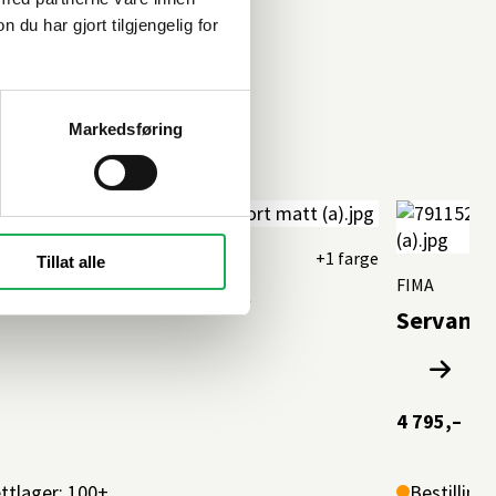
u har gjort tilgjengelig for
Markedsføring
D
+1 farge
Tillat alle
FIMA
ntbatteri G1, Sort matt
Servantb
4 795,–
ttlager: 100+
Bestilling