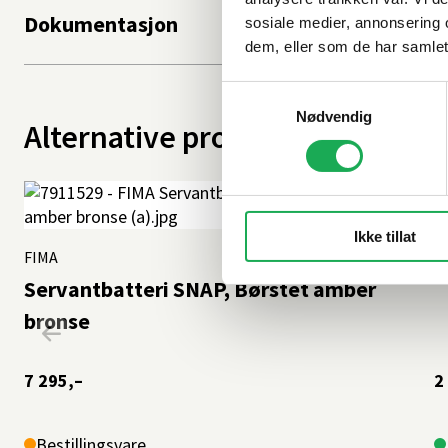
Dokumentasjon
sosiale medier, annonsering 
dem, eller som de har samlet
Samtykkevalg
Nødvendig
Alternative produkter
F
Ikke tillat
FIMA
+7 farger
S
Servantbatteri SNAP, Børstet amber
bronse
7 295,–
2
Bestillingsvare