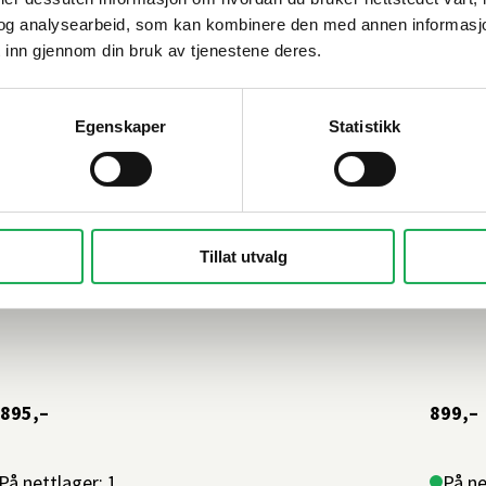
og analysearbeid, som kan kombinere den med annen informasjon d
 inn gjennom din bruk av tjenestene deres.
Egenskaper
Statistikk
IMA
+1 farge
VAL BA
Tillat utvalg
ervantbatteri SPOT, Sort matt
Serva
 895,–
899,–
På nettlager: 1
På ne