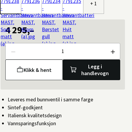
+ 1
4 295,–
Antall
Legg i
Klikk & hent
handlevogn
Leveres med bunnventil i samme farge
Sintef-godkjent
Italiensk kvalitetsdesign
Vannsparingsfunksjon