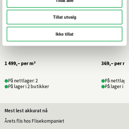
Tillat alle
Tillat utvalg
Ikke tillat
1 499,–
per m²
369,–
per m²
På nettlager: 2
På nettlager
På lager i 2 butikker
På lager i 9
Mest lest akkurat nå
Årets flis hos Flisekompaniet