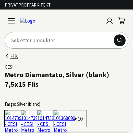
PRIVAT
PROFF
ARKITEKT
Logg
Handl
open
inn
menu
Flis
CESI
Metro Diamantato, Silver (blank)
7,5x15 Flis
Farge: Silver (blank)
+ 10