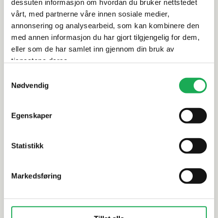
dessuten informasjon om hvordan du bruker nettstedet
Leveringsinformasjon
vårt, med partnerne våre innen sosiale medier,
annonsering og analysearbeid, som kan kombinere den
Dokumentasjon
med annen informasjon du har gjort tilgjengelig for dem,
eller som de har samlet inn gjennom din bruk av
tjenestene deres.
Samtykkevalg
Alternative produkter
Nødvendig
FAST LAVP
Egenskaper
CESI
+9 farger
EL BARCO
Metro Reverso, Bianco (matt) 7,5x15
Biselado, B
Statistikk
Flis
Markedsføring