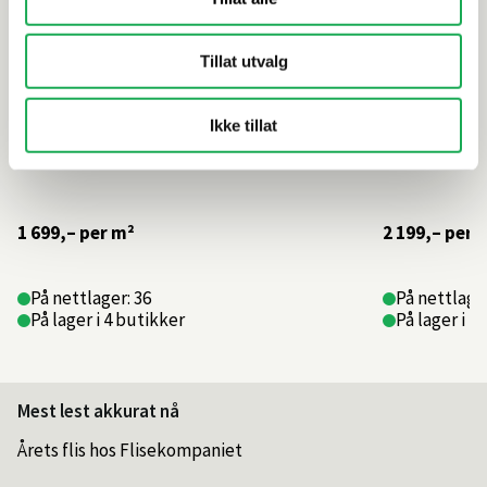
Tillat utvalg
Ikke tillat
1 699,–
per m²
2 199,–
per 
På nettlager: 36
På nettlager
På lager i 4 butikker
På lager i 1
Mest lest akkurat nå
Årets flis hos Flisekompaniet