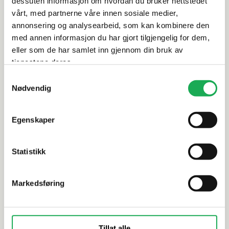
dessuten informasjon om hvordan du bruker nettstedet
vårt, med partnerne våre innen sosiale medier,
Leveringsinformasjon
annonsering og analysearbeid, som kan kombinere den
med annen informasjon du har gjort tilgjengelig for dem,
Dokumentasjon
eller som de har samlet inn gjennom din bruk av
tjenestene deres.
Samtykkevalg
Nødvendig
Alternative produkter
Egenskaper
TONALITE
+15 farger
TONALITE
Statistikk
Kraklé, Bottiglia 10x30 Flis
Kraklé Tave
Markedsføring
Tillat alle