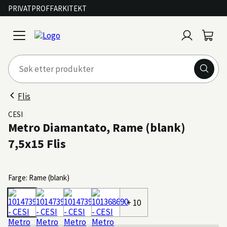
PRIVAT
PROFF
ARKITEKT
Logg
Handl
open
inn
menu
Flis
CESI
Metro Diamantato, Rame (blank)
7,5x15 Flis
Farge: Rame (blank)
+ 10