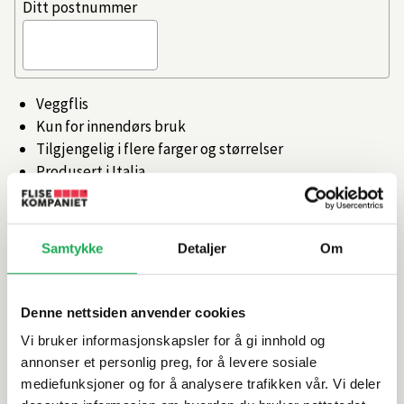
Ditt postnummer
Veggflis
Kun for innendørs bruk
Tilgjengelig i flere farger og størrelser
Produsert i Italia
Artikkelnr.
101473966
Samtykke
Detaljer
Om
Produktinformasjon
Denne nettsiden anvender cookies
Spesifikasjoner
Vi bruker informasjonskapsler for å gi innhold og
annonser et personlig preg, for å levere sosiale
Rengjøring og vedlikehold
mediefunksjoner og for å analysere trafikken vår. Vi deler