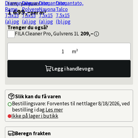
1 699,–
per pakke
1 699,–
per m²
Trenger du også?
FILA
Cleaner Pro, Gulvrens 1L
209,–
m²
Legg i handlevogn
Slik kan du få varen
Bestillingsvare: Forventes til nettlager 8/18/2026, ved
bestilling i dag.
Les mer
Ikke på lager i butikk
Beregn frakten