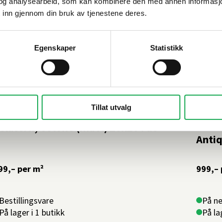
og analysearbeid, som kan kombinere den med annen informasjon d
 inn gjennom din bruk av tjenestene deres.
Egenskaper
Statistikk
Tillat utvalg
ESI
+61 farger
LA FEN
 Classici, Cotone (matt) 20x20 Flis
Antiq
99,–
per m²
999,–
Bestillingsvare
På ne
På lager i 1 butikk
På la