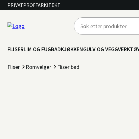
PRIVAT
PROFF
ARKITEKT
FLISER
LIM OG FUG
BAD
KJØKKEN
GULV OG VEGG
VERKTØ
Fliser
Romvelger
Fliser bad