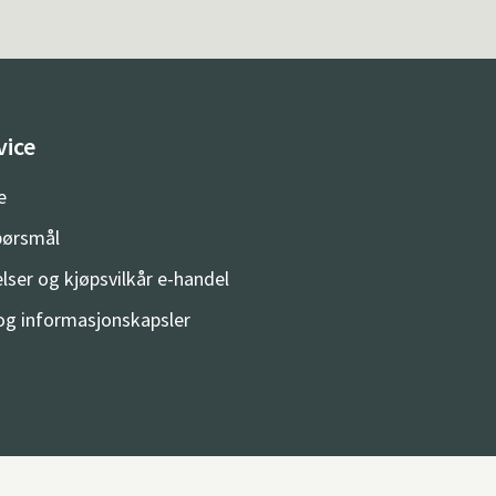
vice
e
spørsmål
lser og kjøpsvilkår e-handel
og informasjonskapsler