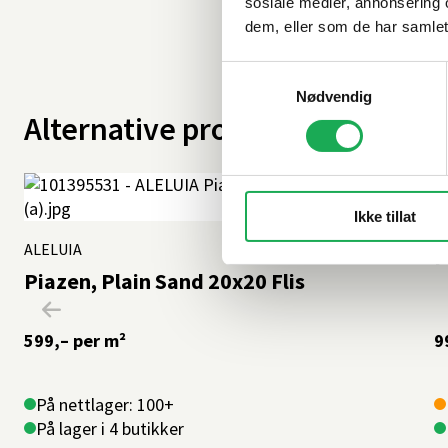
sosiale medier, annonsering 
dem, eller som de har samlet
Samtykkevalg
Nødvendig
Alternative produkter
Ikke tillat
C
ALELUIA
+3 farger
I
Piazen, Plain Sand 20x20 Flis
599,–
per m²
9
På nettlager: 100+
På lager i 4 butikker