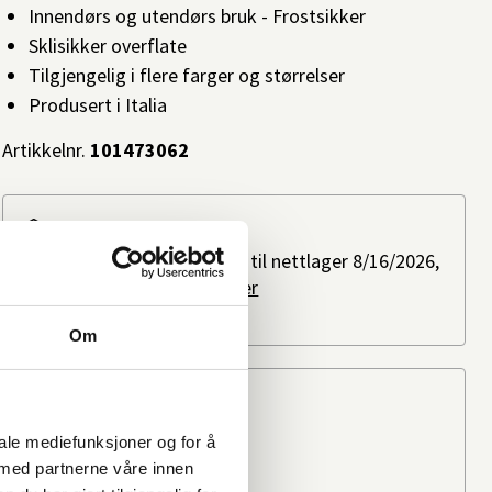
Innendørs og utendørs bruk - Frostsikker
Sklisikker overflate
Tilgjengelig i flere farger og størrelser
Produsert i Italia
Artikkelnr.
101473062
Slik kan du få varen
Bestillingsvare: Forventes til nettlager 8/16/2026,
ved bestilling i dag.
Les mer
Ikke på lager i butikk
Om
Beregn frakten
Ditt postnummer
iale mediefunksjoner og for å
 med partnerne våre innen