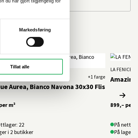
u har gjort tilgjengelig for
Markedsføring
Tillat alle
LA FENICE
ICE
+1 farge
Amazing, 
ue Aurea, Bianco Navona 30x30 Flis
per m²
899,–
per 
ttlager: 22
På nettlag
ger i 2 butikker
På lager i 