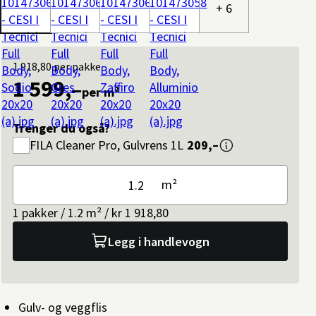
+ 6
1 918,80
per pakke
1 599,–
per m²
Trenger du også?
FILA
Cleaner Pro, Gulvrens 1L
209,–
m²
1 pakker / 1.2 m² / kr 1 918,80
Legg i handlevogn
Gulv- og veggflis