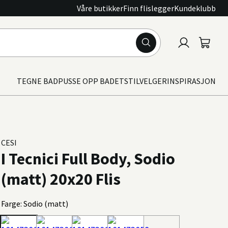
Våre butikker
Finn flislegger
Kundeklubb
Logg
Handle
inn
TEGNE BAD
PUSSE OPP BADET
STILVELGER
INSPIRASJON
CESI
I Tecnici Full Body, Sodio
(matt) 20x20 Flis
Farge: Sodio (matt)