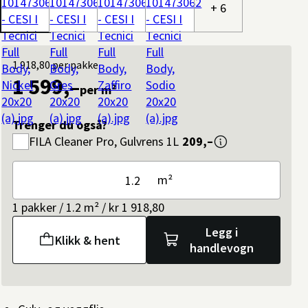
+ 6
1 918,80
per pakke
1 599,–
per m²
Trenger du også?
FILA
Cleaner Pro, Gulvrens 1L
209,–
m²
1 pakker / 1.2 m² / kr 1 918,80
Legg i
Klikk & hent
handlevogn