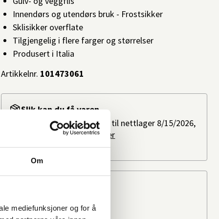
Gulv- og veggflis
Innendørs og utendørs bruk - Frostsikker
Sklisikker overflate
Tilgjengelig i flere farger og størrelser
Produsert i Italia
Artikkelnr.
101473061
Slik kan du få varen
Bestillingsvare: Forventes til nettlager 8/15/2026,
ved bestilling i dag.
Les mer
På lager i
1 butikk
Om
Beregn frakten
Ditt postnummer
iale mediefunksjoner og for å