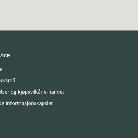
vice
e
spørsmål
lser og kjøpsvilkår e-handel
og informasjonskapsler