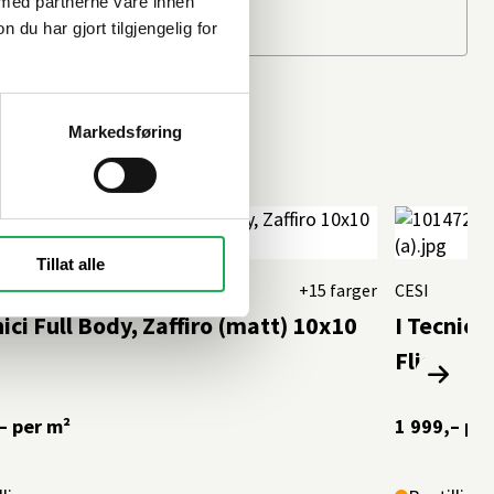
 med partnerne våre innen
u har gjort tilgjengelig for
Markedsføring
Tillat alle
+15 farger
CESI
nici Full Body, Zaffiro (matt) 10x10
I Tecnici
Flis
–
per m²
1 999,–
per