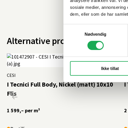
analysere trafikken vår. Vi 
sosiale medier, annonsering 
dem, eller som de har samlet
Samtykkevalg
Nødvendig
Alternative produkter
Ikke tillat
CESI
+15 farger
C
I Tecnici Full Body, Nickel (matt) 10x10
I
Flis
1 599,–
per m²
2