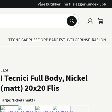
Våre butikker
Finn flislegger
Kundeklubb
Logg
Handle
inn
TEGNE BAD
PUSSE OPP BADET
STILVELGER
INSPIRASJON
CESI
I Tecnici Full Body, Nickel
(matt) 20x20 Flis
Farge: Nickel (matt)