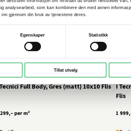
deler dessuten informasjon om hvordan du bruker nettstedet vårt,
og analysearbeid, som kan kombinere den med annen informasjon d
 inn gjennom din bruk av tjenestene deres.
Egenskaper
Statistikk
Tillat utvalg
ESI
+15 farger
CESI
 Tecnici Full Body, Gres (matt) 10x10 Flis
I Tec
Flis
 299,–
per m²
1 999,