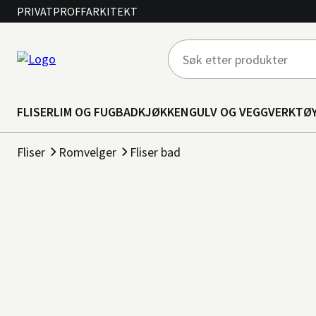
PRIVAT
PROFF
ARKITEKT
FLISER
LIM OG FUG
BAD
KJØKKEN
GULV OG VEGG
VERKTØ
Fliser
Romvelger
Fliser bad